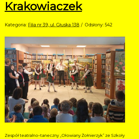
Krakowiaczek
Kategoria:
Filia nr 39, ul. Głuska 138
Odsłony: 542
Zespół teatralno–taneczny „Ołowiany Żołnierzyk” ze Szkoły