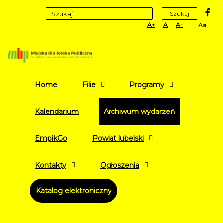
fa
Szukaj
Set
Set
Set
High
Larger
Default
Smaller
Contr
Font
Font
Font
Yellow
Black
mode
Home
Filie
Programy
Kalendarium
Archiwum wydarzeń
EmpikGo
Powiat lubelski
Kontakty
Ogłoszenia
Katalog elektroniczny