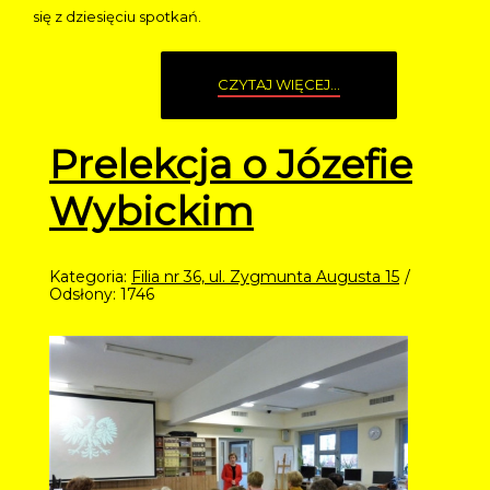
się z dziesięciu spotkań.
CZYTAJ WIĘCEJ...
Prelekcja o Józefie
Wybickim
Kategoria:
Filia nr 36, ul. Zygmunta Augusta 15
Odsłony: 1746