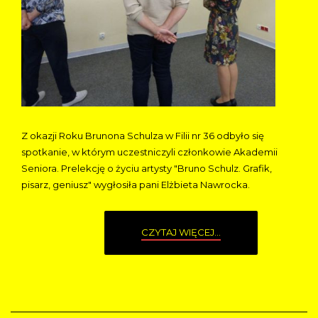
Z okazji Roku Brunona Schulza w Filii nr 36 odbyło się
spotkanie, w którym uczestniczyli członkowie Akademii
Seniora. Prelekcję o życiu artysty "Bruno Schulz. Grafik,
pisarz, geniusz" wygłosiła pani Elżbieta Nawrocka.
CZYTAJ WIĘCEJ...