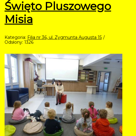
Święto Pluszowego
Misia
Kategoria:
Filia nr 36, ul. Zygmunta Augusta 15
Odsłony: 1326