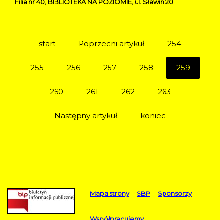
Filia nr 40, BIBLIOTEKA NA POZIOMIE, ul. Sławin 20
start
Poprzedni artykuł
254
255
256
257
258
259
260
261
262
263
Następny artykuł
koniec
Mapa strony
SBP
Sponsorzy
Współpracujemy