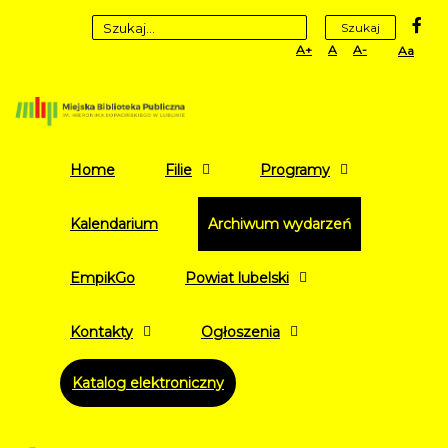
fa
Szukaj
Set
Set
Set
High
Larger
Default
Smaller
Contr
Font
Font
Font
Yellow
Black
mode
Home
Filie
Programy
Kalendarium
Archiwum wydarzeń
EmpikGo
Powiat lubelski
Kontakty
Ogłoszenia
Katalog elektroniczny