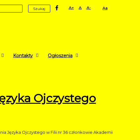
facebook
Set
Set
Set
High
Szukaj
Larger
Default
Smaller
Contrast
Font
Font
Font
Yellow
Black
mode
Kontakty
Ogłoszenia
ęzyka Ojczystego
Języka Ojczystego w Filii nr 36 członkowie Akademii