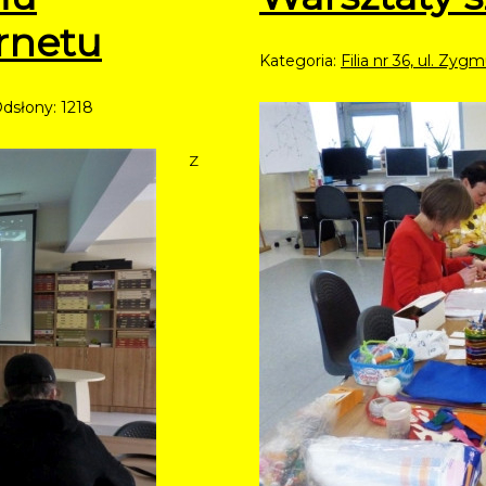
rnetu
Kategoria:
Filia nr 36, ul. Zy
dsłony: 1218
Z