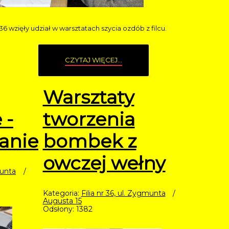
 36 wzięły udział w warsztatach szycia ozdób z filcu.
CZYTAJ WIĘCEJ...
Warsztaty
 -
tworzenia
anie
bombek z
owczej wełny
munta
Kategoria:
Filia nr 36, ul. Zygmunta
Augusta 15
Odsłony: 1382