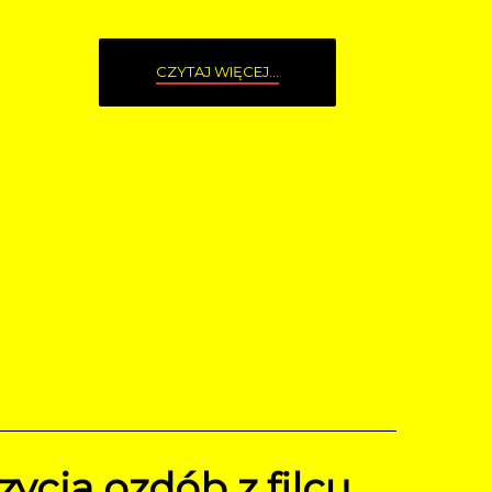
CZYTAJ WIĘCEJ...
zycia ozdób z filcu