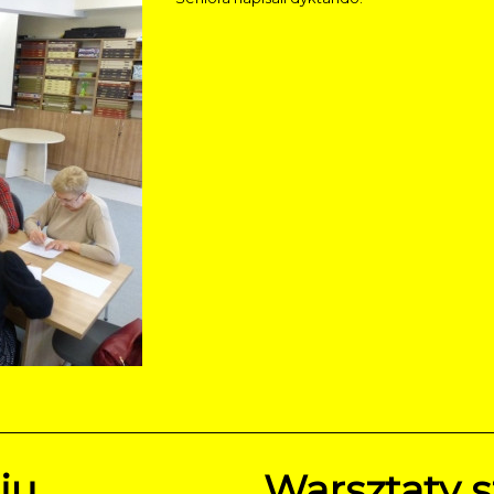
iu
Warsztaty s