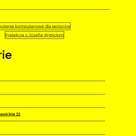
kolenie komputerowe dla seniorów
Prelekcja o Józefie Wybickim
ie
cławickie 22