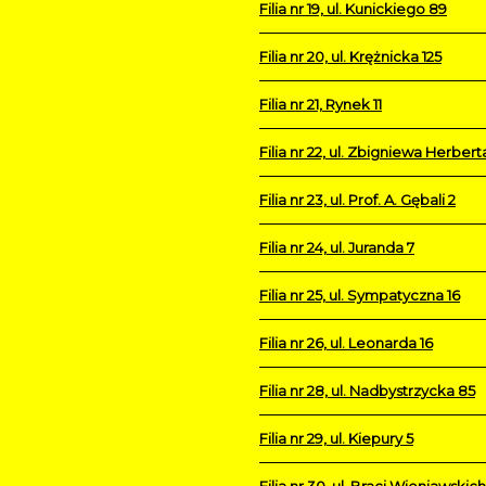
Filia nr 19, ul. Kunickiego 89
Filia nr 20, ul. Krężnicka 125
Filia nr 21, Rynek 11
Filia nr 22, ul. Zbigniewa Herbert
Filia nr 23, ul. Prof. A. Gębali 2
Filia nr 24, ul. Juranda 7
Filia nr 25, ul. Sympatyczna 16
Filia nr 26, ul. Leonarda 16
Filia nr 28, ul. Nadbystrzycka 85
Filia nr 29, ul. Kiepury 5
Filia nr 30, ul. Braci Wieniawskich