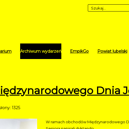
arium
Archiwum wydarzeń
EmpikGo
Powiat lubelski
Międzynarodowego Dnia J
łony: 1325
W ramach obchodów Międzynarodowego Dnia 
Seniora napisali dyktando.