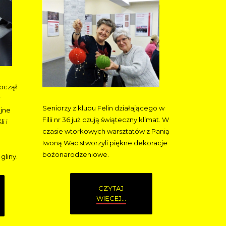
począł
Seniorzy z klubu Felin działającego w
ejne
Filii nr 36 już czują świąteczny klimat.
W
i i
czasie wtorkowych warsztatów z Panią
Iwoną Wac stworzyli piękne dekoracje
bożonarodzeniowe.
gliny.
CZYTAJ
WIĘCEJ...