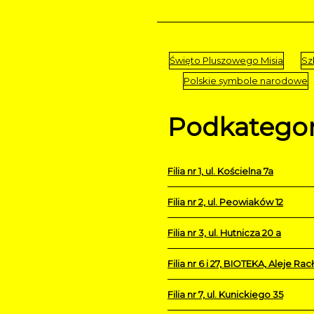
Święto Pluszowego Misia
Sz
Polskie symbole narodowe
Podkategor
Filia nr 1, ul. Kościelna 7a
Filia nr 2, ul. Peowiaków 12
Filia nr 3, ul. Hutnicza 20 a
Filia nr 6 i 27, BIOTEKA, Aleje Ra
Filia nr 7, ul. Kunickiego 35