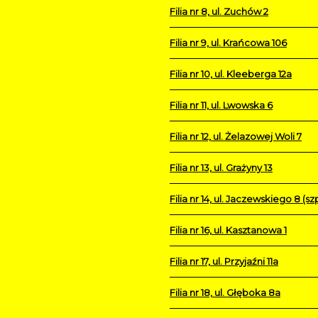
Filia nr 8, ul. Zuchów 2
Filia nr 9, ul. Krańcowa 106
Filia nr 10, ul. Kleeberga 12a
Filia nr 11, ul. Lwowska 6
Filia nr 12, ul. Żelazowej Woli 7
Filia nr 13, ul. Grażyny 13
Filia nr 14, ul. Jaczewskiego 8 (szp
Filia nr 16, ul. Kasztanowa 1
Filia nr 17, ul. Przyjaźni 11a
Filia nr 18, ul. Głęboka 8a