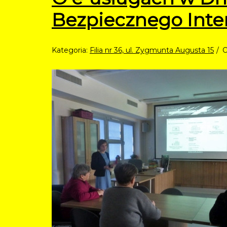
Bezpiecznego Inte
Kategoria:
Filia nr 36, ul. Zygmunta Augusta 15
O