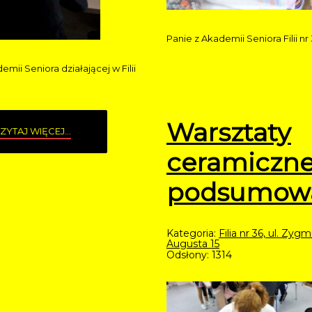
Panie z Akademii Seniora Filii nr
ii Seniora działającej w Filii
Warsztaty
ZYTAJ WIĘCEJ...
ceramiczne
podsumow
Kategoria:
Filia nr 36, ul. Zyg
Augusta 15
Odsłony: 1314