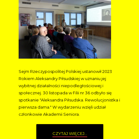
Sejm Rzeczypospolitej Polskiej ustanowił 2023
Rokiem Aleksandry Piłsudskiej w uznaniu jej
wybitnej działalności niepodległościowej i
społecznej.
30 listopada w Filii nr 36 odbyło się
spotkanie "Aleksandra Piłsudska. Rewolucjonistka i
pierwsza dama." W wydarzeniu wzięli udział
członkowie Akademii Seniora.
CZYTAJ WIĘCEJ...