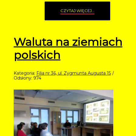
CZYTAJ WIĘCEJ...
Waluta na ziemiach
polskich
Kategoria:
Filia nr 36, ul. Zygmunta Augusta 15
Odsłony: 974