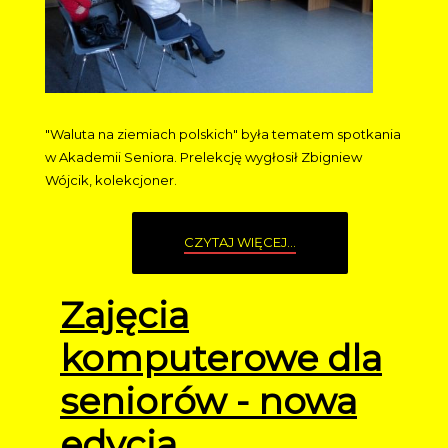
"Waluta na ziemiach polskich" była tematem spotkania
w Akademii Seniora. Prelekcję wygłosił Zbigniew
Wójcik, kolekcjoner.
CZYTAJ WIĘCEJ...
Zajęcia
komputerowe dla
seniorów - nowa
edycja