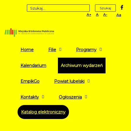
fa
Szukaj
Set
Set
Set
High
Larger
Default
Smaller
Contr
Font
Font
Font
Yellow
Black
mode
Home
Filie
Programy
Kalendarium
Archiwum wydarzeń
EmpikGo
Powiat lubelski
Kontakty
Ogłoszenia
Katalog elektroniczny