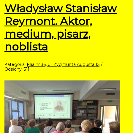
Władysław Stanisław
Reymont. Aktor,
medium, pisarz,
noblista
Kategoria:
Filia nr 36, ul. Zygmunta Augusta 15
Odsłony: 511