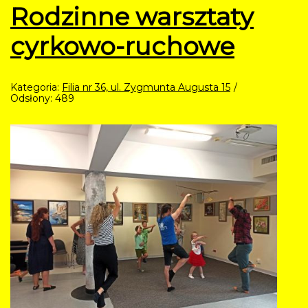
Rodzinne warsztaty
cyrkowo-ruchowe
Kategoria:
Filia nr 36, ul. Zygmunta Augusta 15
Odsłony: 489