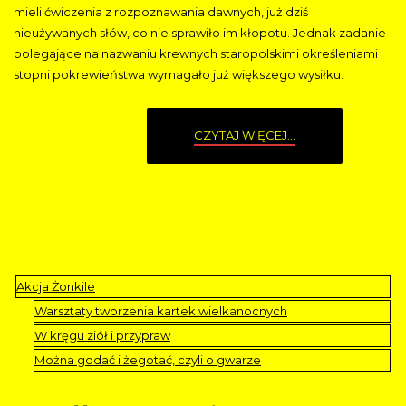
mieli ćwiczenia z rozpoznawania dawnych, już dziś
nieużywanych słów, co nie sprawiło im kłopotu. Jednak zadanie
polegające na nazwaniu krewnych staropolskimi określeniami
stopni pokrewieństwa wymagało już większego wysiłku.
CZYTAJ WIĘCEJ...
Akcja Żonkile
Warsztaty tworzenia kartek wielkanocnych
W kręgu ziół i przypraw
Można godać i żegotać, czyli o gwarze