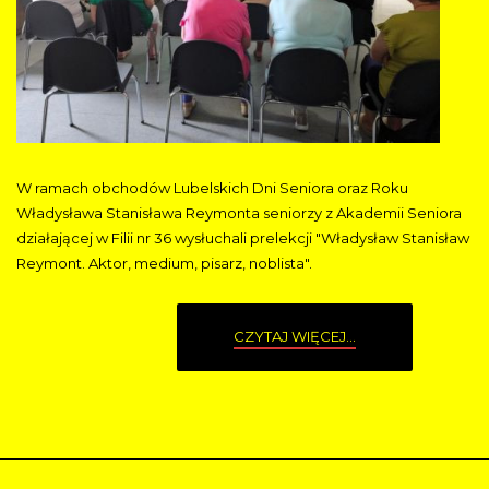
W ramach obchodów Lubelskich Dni Seniora oraz Roku
Władysława Stanisława Reymonta seniorzy z Akademii Seniora
działającej w Filii nr 36 wysłuchali prelekcji "Władysław Stanisław
Reymont. Aktor, medium, pisarz, noblista".
CZYTAJ WIĘCEJ...