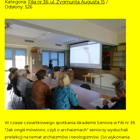
Kategoria:
Filia nr 36, ul. Zygmunta Augusta 15
Odsłony: 526
W czasie czwartkowego spotkania Akademii Seniora w Filii nr 36
"Jak ongiś mówiono, czyli o archaizmach" seniorzy wysłuchali
prelekcji na temat archaizmów i neologizmów. Do wykonania