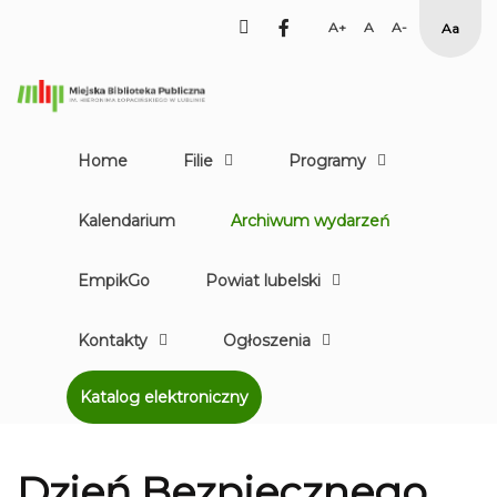
facebook
Set
Set
Set
High
Larger
Default
Smaller
Contr
Font
Font
Font
Yellow
Black
mode
Home
Filie
Programy
Kalendarium
Archiwum wydarzeń
EmpikGo
Powiat lubelski
Kontakty
Ogłoszenia
Katalog elektroniczny
Dzień Bezpiecznego