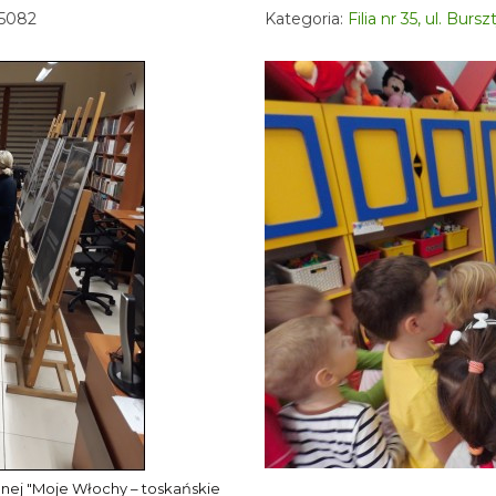
 5082
Kategoria:
Filia nr 35, ul. Bur
wanej "Moje Włochy – toskańskie