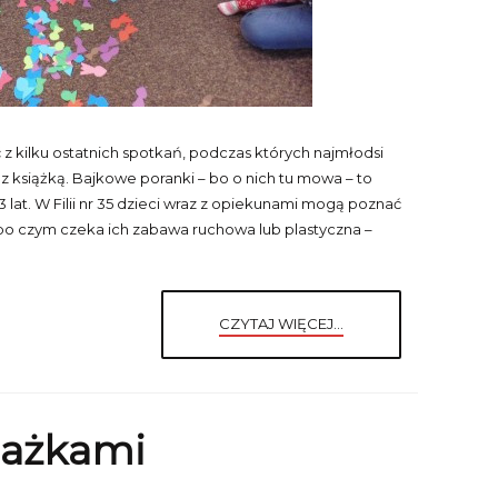
z kilku ostatnich spotkań, podczas których najmłodsi
ę z książką. Bajkowe poranki – bo o nich tu mowa – to
3 lat. W Filii nr 35 dzieci wraz z opiekunami mogą poznać
po czym czeka ich zabawa ruchowa lub plastyczna –
CZYTAJ WIĘCEJ...
iażkami