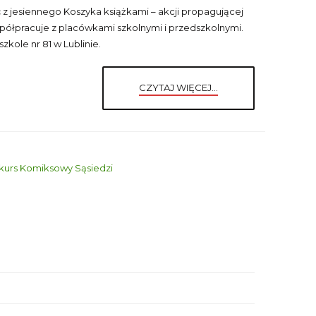
 z jesiennego Koszyka książkami – akcji propagującej
współpracuje z placówkami szkolnymi i przedszkolnymi.
kole nr 81 w Lublinie.
CZYTAJ WIĘCEJ...
nkurs Komiksowy Sąsiedzi