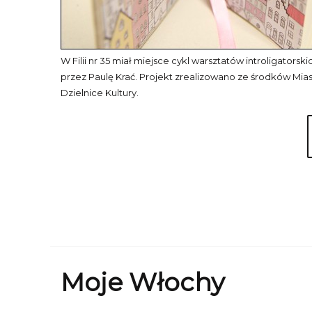
W Filii nr 35 miał miejsce cykl warsztatów introligators
przez Paulę Krać. Projekt zrealizowano ze środków Mia
Dzielnice Kultury.
Moje Włochy