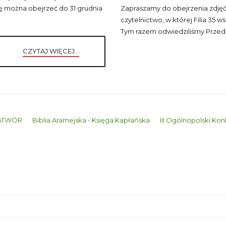
ę można obejrzeć do 31 grudnia
Zapraszamy do obejrzenia zdjęć
czytelnictwo, w której Filia 35 
Tym razem odwiedziliśmy Przedsz
CZYTAJ WIĘCEJ...
woTWÓR
Biblia Aramejska - Księga Kapłańska
III Ogólnopolski Ko