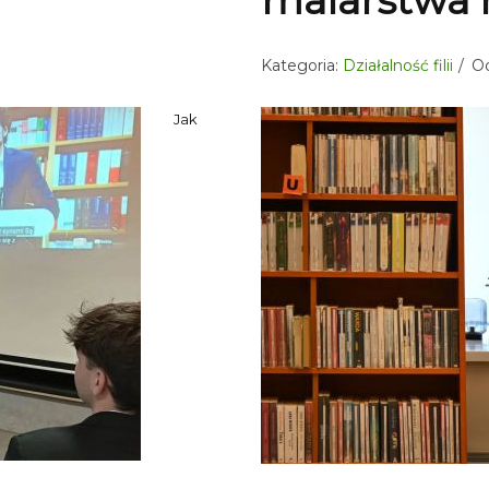
malarstwa r
Kategoria:
Działalność filii
Od
Jak