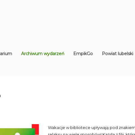
arium
Archiwum wydarzeń
EmpikGo
Powiat lubelski
6
Wakacje w bibliotece upływają pod znakiem 
relaksu na wiele sposobów! Każda z filii, kt