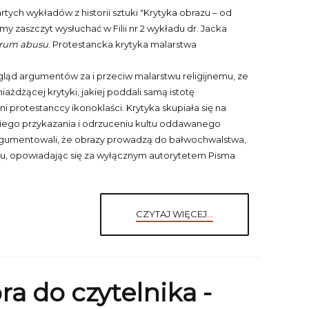
tych wykładów z historii sztuki "Krytyka obrazu – od
śmy zaszczyt wysłuchać w Filii nr 2 wykładu dr. Jacka
orum
abusu
. Protestancka krytyka malarstwa
ąd argumentów za i przeciw malarstwu religijnemu, ze
dżącej krytyki, jakiej poddali samą istotę
i protestanccy ikonoklaści. Krytyka skupiała się na
iego przykazania i odrzuceniu kultu oddawanego
argumentowali, że obrazy prowadzą do bałwochwalstwa,
zmu, opowiadając się za wyłącznym autorytetem Pisma
CZYTAJ WIĘCEJ...
ra do czytelnika -