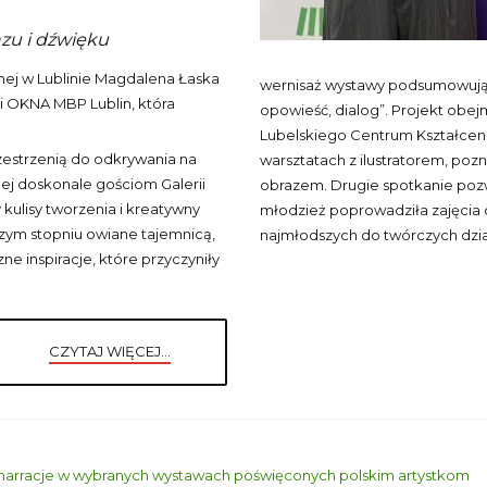
azu i dźwięku
znej w Lublinie Magdalena Łaska
wernisaż wystawy podsumowującej
ii OKNA MBP Lublin, która
opowieść, dialog”. Projekt obe
Lubelskiego Centrum Kształcen
rzestrzenią do odkrywania na
warsztatach z ilustratorem, poznaj
nej doskonale gościom Galerii
obrazem. Drugie spotkanie pozw
 kulisy tworzenia i kreatywny
młodzież poprowadziła zajęcia dl
zym stopniu owiane tajemnicą,
najmłodszych do twórczych dzia
e inspiracje, które przyczyniły
CZYTAJ WIĘCEJ...
narracje w wybranych wystawach poświęconych polskim artystkom