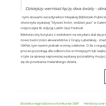
Dzisiejszy wernisaż łączy dwa światy - obr
- tymi słowami wicedyrektor Miejskiej Biblioteki Public
otworzyła wystawę “Słyszeć kolor, widzieć jazz” w Galer
rozpoczęła 16. edycję Lublin Jazz Festival.
Biblioteczny korytarz z widokiem na wirydarz stał się p
nowo twórczości akwarelistów z Grupy Lubelskiej - zna
OKNA, tym razem jednak w innej odsłonie. O ile z reguły
proces pozostają dla odbiorców w mniejszym lub więks
o tyle za sprawą najnowszej wystawy poznaliśmy muzyczn
się do powstania malarskiego dzieła.
Bioteka nagrodzona w konkursie SBP
Herstoryczne 