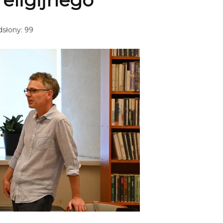
eligijnego
słony: 99