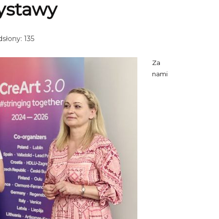
ystawy
słony: 135
Za
nami