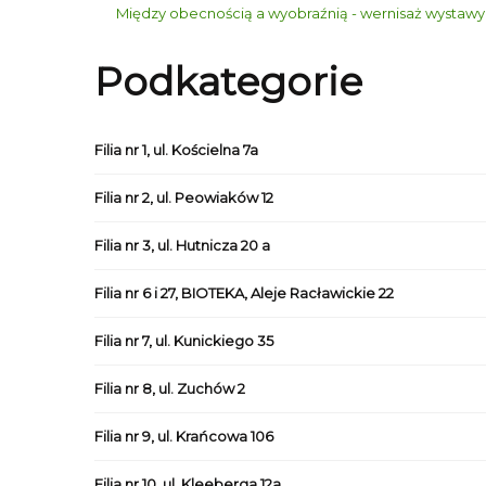
Między obecnością a wyobraźnią - wernisaż wystawy
Podkategorie
Filia nr 1, ul. Kościelna 7a
Filia nr 2, ul. Peowiaków 12
Filia nr 3, ul. Hutnicza 20 a
Filia nr 6 i 27, BIOTEKA, Aleje Racławickie 22
Filia nr 7, ul. Kunickiego 35
Filia nr 8, ul. Zuchów 2
Filia nr 9, ul. Krańcowa 106
Filia nr 10, ul. Kleeberga 12a