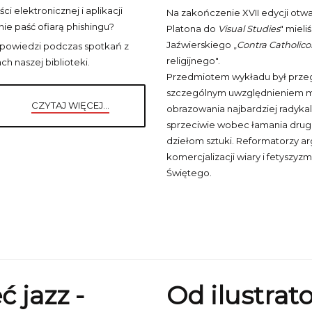
 elektronicznej i aplikacji
Na zakończenie XVII edycji otwar
ie paść ofiarą phishingu?
Platona do
Visual Studies
" mieli
Jaźwierskiego „
Contra Catholic
odpowiedzi podczas spotkań z
religijnego".
ch naszej biblioteki.
Przedmiotem wykładu był przegl
szczególnym uwzględnieniem miaż
CZYTAJ WIĘCEJ...
obrazowania najbardziej radykaln
sprzeciwie wobec łamania drug
dziełom sztuki. Reformatorzy 
komercjalizacji wiary i fetyszy
Świętego.
ć jazz -
Od ilustrato