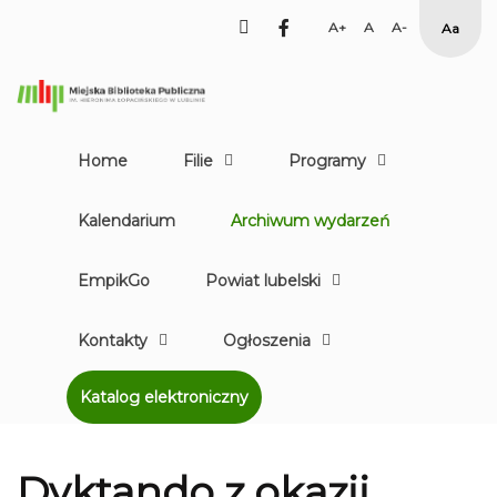
facebook
Set
Set
Set
High
Larger
Default
Smaller
Contr
Font
Font
Font
Yellow
Black
mode
Home
Filie
Programy
Kalendarium
Archiwum wydarzeń
EmpikGo
Powiat lubelski
Kontakty
Ogłoszenia
Katalog elektroniczny
Dyktando z okazji