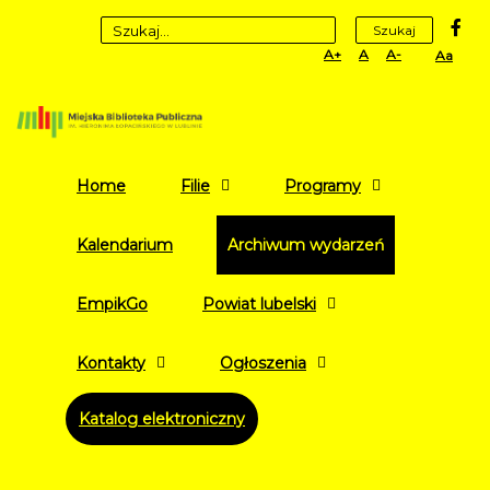
fa
Szukaj
Set
Set
Set
High
Larger
Default
Smaller
Contr
Font
Font
Font
Yellow
Black
mode
Home
Filie
Programy
Kalendarium
Archiwum wydarzeń
EmpikGo
Powiat lubelski
Kontakty
Ogłoszenia
Katalog elektroniczny