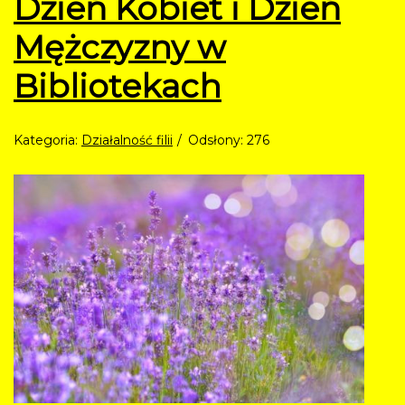
Dzień Kobiet i Dzień
Mężczyzny w
Bibliotekach
Kategoria:
Działalność filii
Odsłony: 276