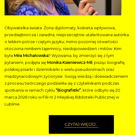
Obywatelka świata. Żona dyplomaty, kobieta wpływowa,
przedsiębiorcza i zaradna, nieprzeciętnie utalentowana autorka
o lekkim piórze i ciętym języku, mimo pozornej otwartości
otoczona nimbem tajemnicy, niedopowiedzeń i mitów. Kim
była
Mira Michałowska
? Wyzwania, by zmierzyć się z tym
pytaniem, podjęła się
Monika Ksieniewicz-Mil
, pisząc biografię
polskiej pisarki i dziennikarki o wielu pseudonimach oraz
międzynarodowym życiorysie. Swoją wiedzą i doświadczeniem
z procesu twórczego podzieliła się z czytelnikami podczas
spotkania w ramach cyklu
“Biografistki”
, które odbyło się 20
marca 2026 roku w Filii nr 2 Miejskiej Biblioteki Publicznej w
Lublinie.
CZYTAJ WIĘCEJ...