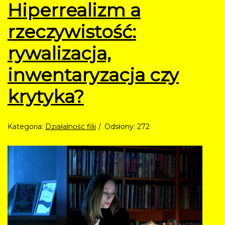
Hiperrealizm a
rzeczywistość:
rywalizacja,
inwentaryzacja czy
krytyka?
Kategoria:
Działalność filii
Odsłony: 272