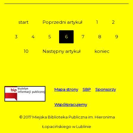
start
Poprzedni artykuł
1
2
3
4
5
6
7
8
9
10
Następny artykuł
koniec
Mapa strony
SBP
Sponsorzy
Współpracujemy
© 2017 Miejska Biblioteka Publiczna im. Hieronima
Łopacińskiego w Lublinie