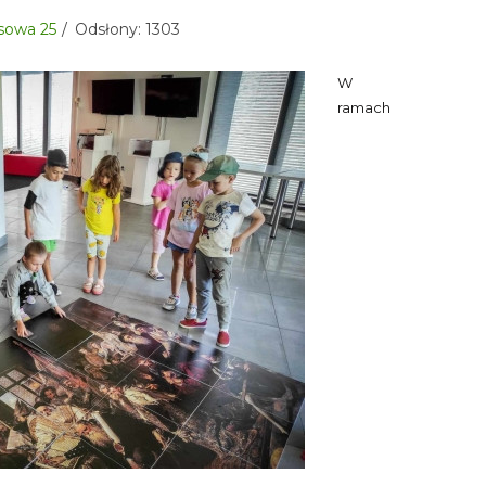
aksowa 25
Odsłony: 1303
W
ramach