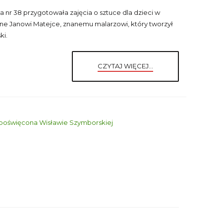
a nr 38 przygotowała zajęcia o sztuce dla dzieci w
e Janowi Matejce, znanemu malarzowi, który tworzył
ki.
CZYTAJ WIĘCEJ...
wa poświęcona Wisławie Szymborskiej