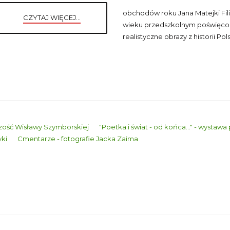
obchodów roku Jana Matejki Fili
CZYTAJ WIĘCEJ...
wieku przedszkolnym poświęcon
realistyczne obrazy z historii Pols
czość Wisławy Szymborskiej
"Poetka i świat - od końca..." - wysta
yki
Cmentarze - fotografie Jacka Zaima