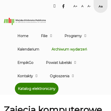
facebook
Set
Set
Set
High
Larger
Default
Smaller
Contr
Font
Font
Font
Yellow
Black
mode
Home
Filie
Programy
Kalendarium
Archiwum wydarzeń
EmpikGo
Powiat lubelski
Kontakty
Ogłoszenia
Katalog elektroniczny
Zajęcia komputerowe