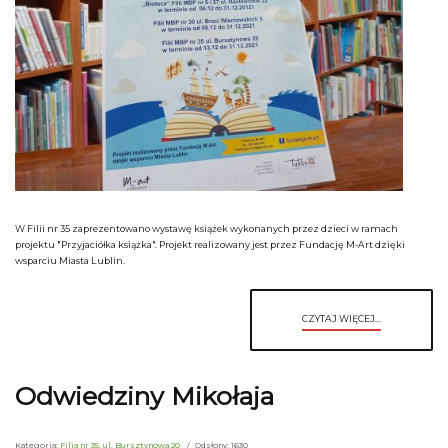
W Filii nr 35 zaprezentowano wystawę książek wykonanych przez dzieci w ramach
projektu "Przyjaciółka książka". Projekt realizowany jest przez Fundację M-Art dzięki
wsparciu Miasta Lublin.
CZYTAJ WIĘCEJ...
Odwiedziny Mikołaja
Kategoria:
Filia nr 35, ul. Bursztynowa 20
Odsłony: 1630