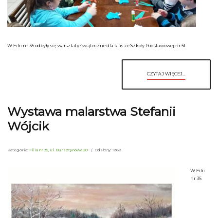
W Filii nr 35 odbyły się warsztaty świąteczne dla klas ze Szkoły Podstawowej nr 51.
CZYTAJ WIĘCEJ...
Wystawa malarstwa Stefanii
Wójcik
Kategoria:
Filia nr 35, ul. Bursztynowa 20
Odsłony: 1868
W Filii
nr 35