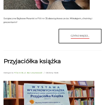
Świąteczne Bajkowe Poranki w Filii nr 35 obowiązkowo ze św. Mikołajem, choinką i
prezentami!
CZYTAJ WIĘCEJ...
Przyjaciółka książka
Kategoria:
Filia nr 35, ul. Bursztynowa 20
Odsłony: 1648