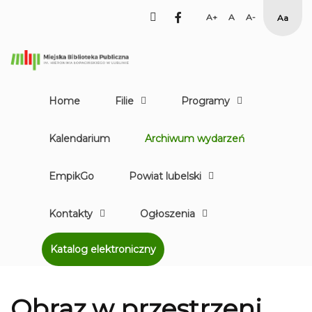
facebook
Set
Set
Set
High
Larger
Default
Smaller
Contr
Font
Font
Font
Yellow
Black
mode
Home
Filie
Programy
Kalendarium
Archiwum wydarzeń
EmpikGo
Powiat lubelski
Kontakty
Ogłoszenia
Katalog elektroniczny
Obraz w przestrzeni