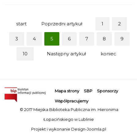
start
Poprzedni artykuł
1
2
3
4
5
6
7
8
9
10
Następny artykuł
koniec
Mapa strony
SBP
Sponsorzy
Współpracujemy
© 2017 Miejska Biblioteka Publiczna im. Hieronima
Łopacińskiego w Lublinie
Projekt i wykonanie
Design-Joomla.pl