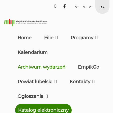
facebook
Set
Set
Set
Hig
Larger
Default
Smaller
Cont
Font
Font
Font
Yell
Blac
mod
Home
Filie
Programy
Kalendarium
Archiwum wydarzeń
EmpikGo
Powiat lubelski
Kontakty
Ogłoszenia
Katalog elektroniczny