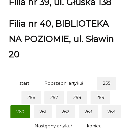
Filia nr 39, ul. Głuska 138
Filia nr 40, BIBLIOTEKA
NA POZIOMIE, ul. Sławin
20
start
Poprzedni artykuł
255
256
257
258
259
260
261
262
263
264
Następny artykuł
koniec