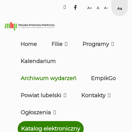
facebook
Set
Set
Set
Hig
Larger
Default
Smaller
Cont
Font
Font
Font
Yell
Blac
mod
Home
Filie
Programy
Kalendarium
Archiwum wydarzeń
EmpikGo
Powiat lubelski
Kontakty
Ogłoszenia
Katalog elektroniczny