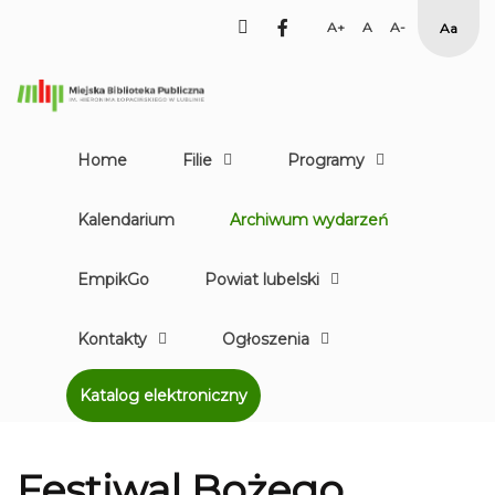
facebook
Set
Set
Set
High
Larger
Default
Smaller
Contr
Font
Font
Font
Yellow
Black
mode
Home
Filie
Programy
Kalendarium
Archiwum wydarzeń
EmpikGo
Powiat lubelski
Kontakty
Ogłoszenia
Katalog elektroniczny
Festiwal Bożego