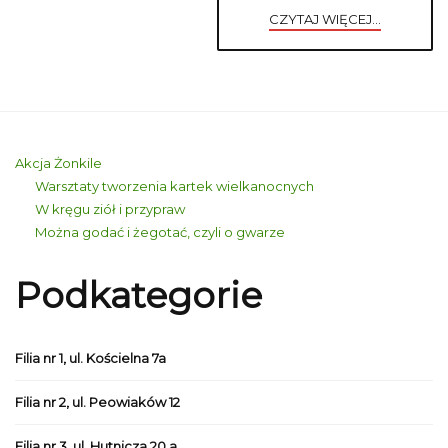
CZYTAJ WIĘCEJ...
Akcja Żonkile
Warsztaty tworzenia kartek wielkanocnych
W kręgu ziół i przypraw
Można godać i żegotać, czyli o gwarze
Podkategorie
Filia nr 1, ul. Kościelna 7a
Filia nr 2, ul. Peowiaków 12
Filia nr 3, ul. Hutnicza 20 a