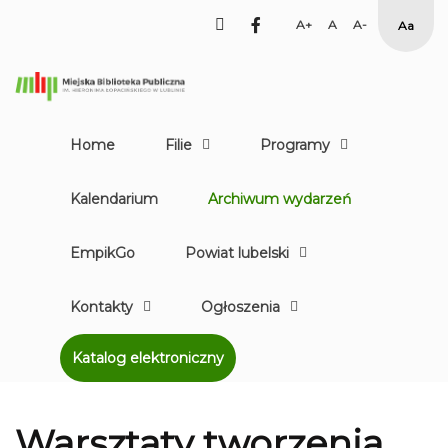
facebook
Set
Set
Set
High
Larger
Default
Smaller
Contr
Font
Font
Font
Yellow
Black
mode
Home
Filie
Programy
Kalendarium
Archiwum wydarzeń
EmpikGo
Powiat lubelski
Kontakty
Ogłoszenia
Katalog elektroniczny
Warsztaty tworzenia