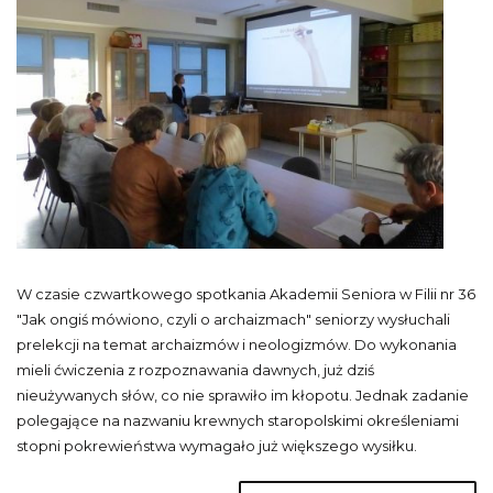
W czasie czwartkowego spotkania Akademii Seniora w Filii nr 36
"Jak ongiś mówiono, czyli o archaizmach" seniorzy wysłuchali
prelekcji na temat archaizmów i neologizmów. Do wykonania
mieli ćwiczenia z rozpoznawania dawnych, już dziś
nieużywanych słów, co nie sprawiło im kłopotu. Jednak zadanie
polegające na nazwaniu krewnych staropolskimi określeniami
stopni pokrewieństwa wymagało już większego wysiłku.