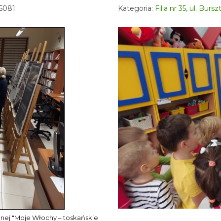
 5081
Kategoria:
Filia nr 35, ul. Bur
wanej "Moje Włochy – toskańskie