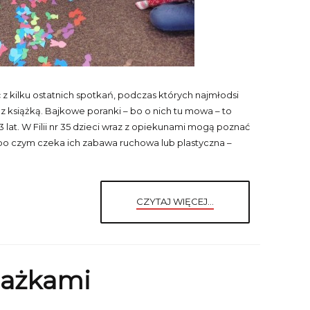
z kilku ostatnich spotkań, podczas których najmłodsi
ę z książką. Bajkowe poranki – bo o nich tu mowa – to
3 lat. W Filii nr 35 dzieci wraz z opiekunami mogą poznać
po czym czeka ich zabawa ruchowa lub plastyczna –
CZYTAJ WIĘCEJ...
iażkami