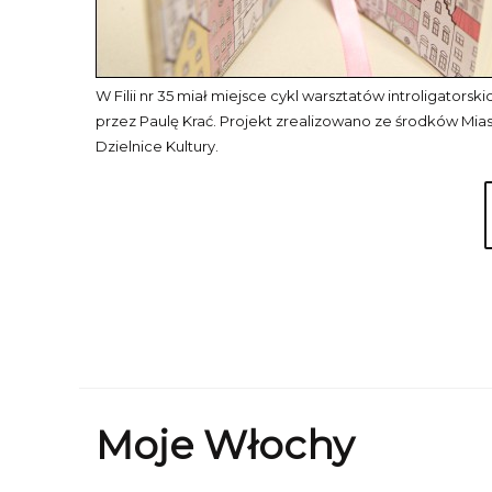
W Filii nr 35 miał miejsce cykl warsztatów introligators
przez Paulę Krać. Projekt zrealizowano ze środków Mia
Dzielnice Kultury.
Moje Włochy