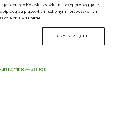
 z jesiennego Koszyka książkami – akcji propagującej
współpracuje z placówkami szkolnymi i przedszkolnymi.
kole nr 81 w Lublinie.
CZYTAJ WIĘCEJ...
nkurs Komiksowy Sąsiedzi