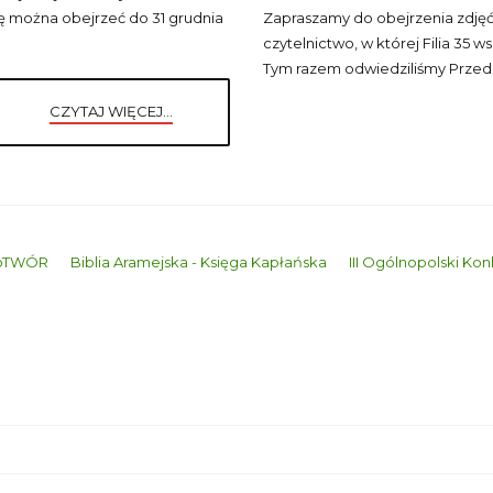
ę można obejrzeć do 31 grudnia
Zapraszamy do obejrzenia zdjęć
czytelnictwo, w której Filia 35 
Tym razem odwiedziliśmy Przedsz
CZYTAJ WIĘCEJ...
woTWÓR
Biblia Aramejska - Księga Kapłańska
III Ogólnopolski Ko