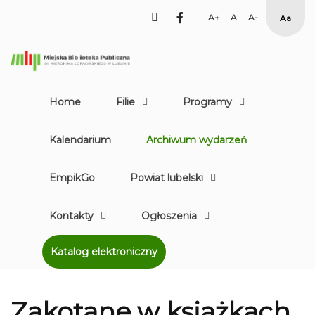
facebook
Set
Set
Set
High
Larger
Default
Smaller
Contr
Font
Font
Font
Yellow
Black
mode
Home
Filie
Programy
Kalendarium
Archiwum wydarzeń
EmpikGo
Powiat lubelski
Kontakty
Ogłoszenia
Katalog elektroniczny
Zakotane w książkach