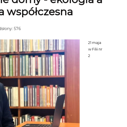
ra współczesna
słony: 576
21 maja
w Filii nr
2