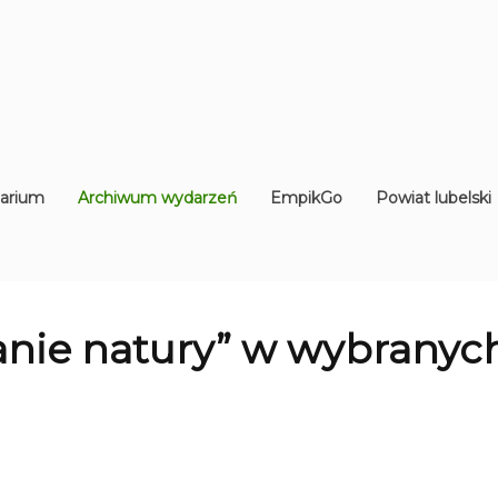
arium
Archiwum wydarzeń
EmpikGo
Powiat lubelski
anie natury” w wybranyc