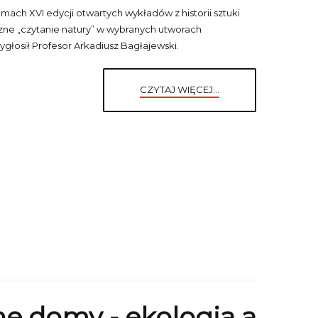
mach XVI edycji otwartych wykładów z historii sztuki
ne „czytanie natury” w wybranych utworach
wygłosił Profesor Arkadiusz Bagłajewski.
CZYTAJ WIĘCEJ...
e domy - ekologia a