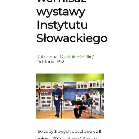
wystawy
Instytutu
Słowackiego
Kategoria:
Działalność filii
Odsłony: 692
160 zabytkowych pocztówek z II
połowy XIX i I połowy XX wieku