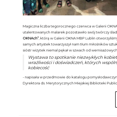
Magiczna liczba tegorocznego czerwca w Galerii OKNA
utalentowanych malarek pozostawiło swój twórczy śla
OKNAch”
, którą w Galerii OKNA MBP Lublin otworzyliś
samych artystek towarzyszył nam tłum miłośników sztuk
sióstr wizytek niemal pękał w szwach od wernisażowych
Wystawa to spotkanie niezwykłych kobiet
wrażliwości i doświadczeń, których wspó
kobiecość
- napisała w przedmowie do katalogu pomysłodawczyni
Dyrektora ds. Merytorycznych Miejskiej Biblioteki Public