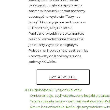
ukazujących piękno najwyższego
pasma w łańcuchu Karpat możemy
zobaczyć na wystawie “Tatry nas
łączą”. Ekspozycja prezentowana w
Filii nr 29 Miejskiej Biblioteki
Publicznej w Lublinie dokumentuje
piękno i wszechstronne znaczenie,
jakie Tatry Wysokie odegrały w
Polsce i na Słowacji na przestrzeni lat
- począwszy od II połowy XIX do I
połowy XX wieku.
CZYTAJ WIĘCEJ...
XXII Ogólnopolski Tydzień Bibliotek
Ornitonarracje, czyli współczesne książki o ptaka
Tajemnicza siła natury - wernisaż wystawy Marii Ko
Natura bez człowieka. Refleksje przyrodnicze w 