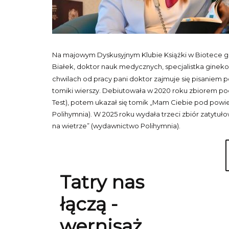
Na majowym Dyskusyjnym Klubie Książki w Biotece g
Białek, doktor nauk medycznych, specjalistka ginekol
chwilach od pracy pani doktor zajmuje się pisaniem po
tomiki wierszy. Debiutowała w 2020 roku zbiorem po
Test), potem ukazał się tomik „Mam Ciebie pod powi
Polihymnia). W 2025 roku wydała trzeci zbiór zatytułow
na wietrze” (wydawnictwo Polihymnia).
Tatry nas
łączą -
wernisaż