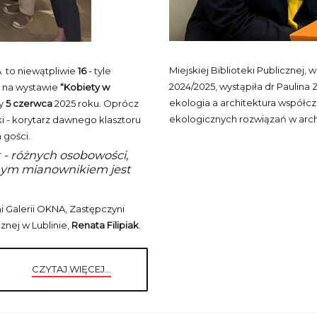
Miejskiej Biblioteki Publicznej, 
 to niewątpliwie
16
- tyle
2024/2025, wystąpiła dr Paulin
d na wystawie
“Kobiety w
ekologia a architektura współc
my
5 czerwca
2025 roku. Oprócz
ekologicznych rozwiązań w arch
i - korytarz dawnego klasztoru
 gości.
 - różnych osobowości,
lnym mianownikiem jest
 Galerii OKNA, Zastępczyni
znej w Lublinie,
Renata Filipiak
.
CZYTAJ WIĘCEJ...