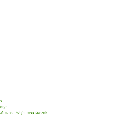
ch
ldryn
twórczości Wojciecha Kuczoka