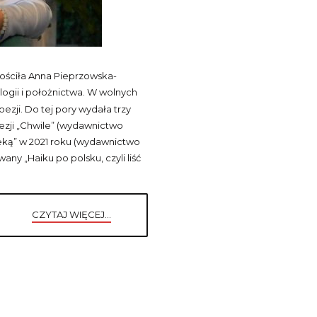
ościła Anna Pieprzowska-
ogii i
położnictwa. W wolnych
ezji. Do tej pory wydała trzy
ezji „Chwile” (wydawnictwo
eką” w 2021 roku (wydawnictwo
any „Haiku po polsku, czyli liść
CZYTAJ WIĘCEJ...