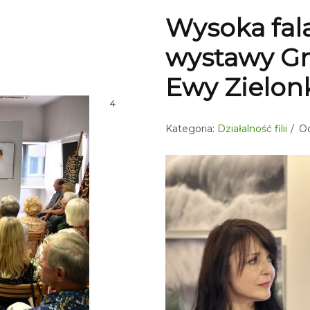
Wysoka fala
wystawy Gr
Ewy Zielon
4
Kategoria:
Działalność filii
Od