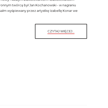
ronnym twórcą był Jan Kochanowski - w nagraniu
ż psalm wyśpiewany przez artystkę Izabellę Konar we
CZYTAJ WIĘCEJ...