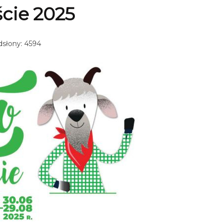
cie 2025
słony: 4594