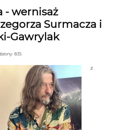
 - wernisaż
zegorza Surmacza i
ki-Gawrylak
słony: 835
Z