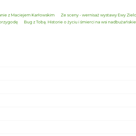
kanie z Maciejem Karłowskim
Ze sceny - wernisaż wystawy Ewy Ziel
 przygodę
Bug z Tobą. Historie o życiu i śmierci na wsi nadbużańskie