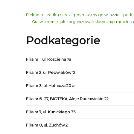
Piękno to rzadka rzecz - poszukajmy go w jazzie: spot
Gra w terenie: jak zorganizować klasyczną i mobilną
Podkategorie
Filia nr 1, ul. Kościelna 7a
Filia nr 2, ul. Peowiaków 12
Filia nr 3, ul. Hutnicza 20 a
Filia nr 6 i 27, BIOTEKA, Aleje Racławickie 22
Filia nr 7, ul. Kunickiego 35
Filia nr 8, ul. Zuchów 2