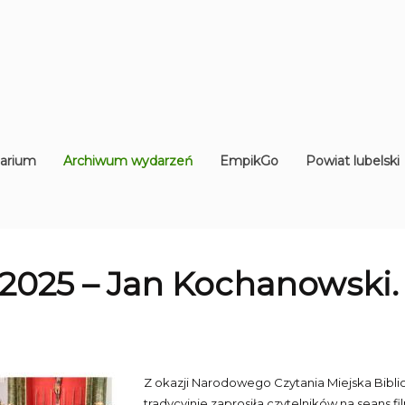
arium
Archiwum wydarzeń
EmpikGo
Powiat lubelski
2025 – Jan Kochanowski.
Z okazji Narodowego Czytania Miejska Bibli
tradycyjnie zaprosiła czytelników na seans 