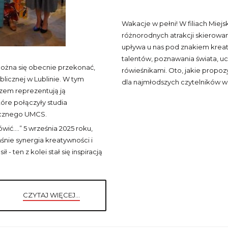
Wakacje w pełni! W filiach Miejs
różnorodnych atrakcji skierowan
upływa u nas pod znakiem kreaty
talentów, poznawania świata, uc
można się obecnie przekonać,
rówieśnikami. Oto, jakie propozy
blicznej w Lublinie. W tym
dla najmłodszych czytelników w 
azem reprezentują ją
które połączyły studia
ycznego UMCS.
ić….” 5 września 2025 roku,
aśnie synergia kreatywności i
- ten z kolei stał się inspiracją
CZYTAJ WIĘCEJ...