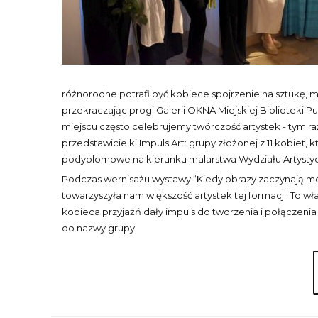
różnorodne potrafi być kobiece spojrzenie na sztukę, 
przekraczając progi Galerii OKNA Miejskiej Biblioteki Pu
miejscu często celebrujemy twórczość artystek - tym r
przedstawicielki Impuls Art: grupy złożonej z 11 kobiet, 
podyplomowe na kierunku malarstwa Wydziału Artyst
Podczas wernisażu wystawy “Kiedy obrazy zaczynają mów
towarzyszyła nam większość artystek tej formacji. To wł
kobieca przyjaźń dały impuls do tworzenia i połączenia sił 
do nazwy grupy.