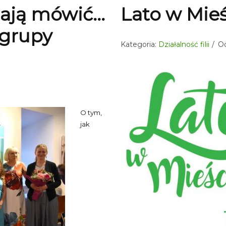
nają mówić…
Lato w Mieś
 grupy
Kategoria:
Działalność filii
Od
O tym,
jak