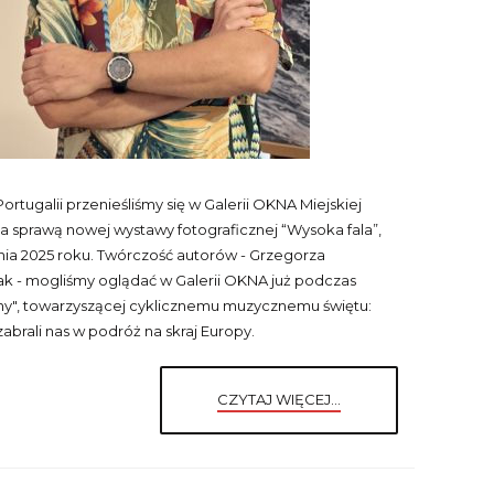
rtugalii przenieśliśmy się w Galerii OKNA Miejskiej
 za sprawą nowej wystawy fotograficznej “Wysoka fala”,
rpnia 2025 roku. Twórczość autorów - Grzegorza
ak - mogliśmy oglądać w Galerii OKNA już podczas
ny", towarzyszącej cyklicznemu muzycznemu świętu:
zabrali nas w podróż na skraj Europy.
CZYTAJ WIĘCEJ...