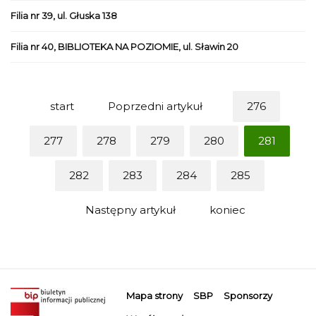
Filia nr 39, ul. Głuska 138
Filia nr 40, BIBLIOTEKA NA POZIOMIE, ul. Sławin 20
start
Poprzedni artykuł
276
277
278
279
280
281
282
283
284
285
Następny artykuł
koniec
Mapa strony
SBP
Sponsorzy