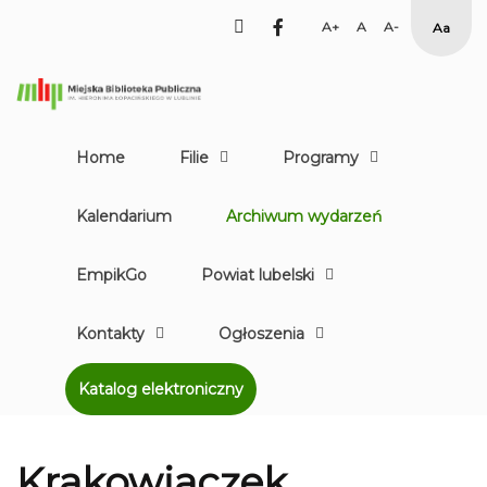
facebook
Set
Set
Set
High
Larger
Default
Smaller
Contr
Font
Font
Font
Yellow
Black
mode
Home
Filie
Programy
Kalendarium
Archiwum wydarzeń
EmpikGo
Powiat lubelski
Kontakty
Ogłoszenia
Katalog elektroniczny
Krakowiaczek