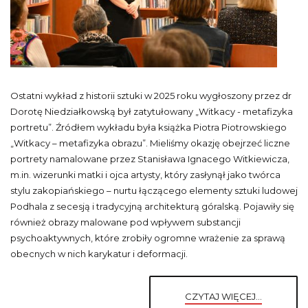
Ostatni wykład z historii sztuki w 2025 roku wygłoszony przez dr
Dorotę Niedziałkowską był zatytułowany „Witkacy - metafizyka
portretu”. Źródłem wykładu była książka Piotra Piotrowskiego
„Witkacy – metafizyka obrazu”. Mieliśmy okazję obejrzeć liczne
portrety namalowane przez Stanisława Ignacego Witkiewicza,
m.in. wizerunki matki i ojca artysty, który zasłynął jako twórca
stylu zakopiańskiego – nurtu łączącego elementy sztuki ludowej
Podhala z secesją i tradycyjną architekturą góralską. Pojawiły się
również obrazy malowane pod wpływem substancji
psychoaktywnych, które zrobiły ogromne wrażenie za sprawą
obecnych w nich karykatur i deformacji.
CZYTAJ WIĘCEJ...