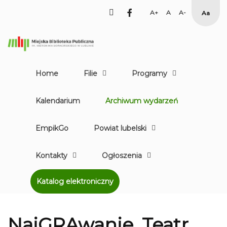
facebook
Set
Set
Set
High
Larger
Default
Smaller
Contr
Font
Font
Font
Yellow
Black
mode
Home
Filie
Programy
Kalendarium
Archiwum wydarzeń
EmpikGo
Powiat lubelski
Kontakty
Ogłoszenia
Katalog elektroniczny
NaiGRAwanie. Teatr