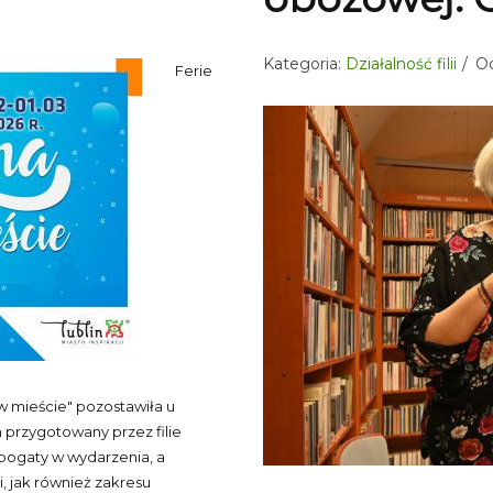
Kategoria:
Działalność filii
Od
Ferie
w mieście" pozostawiła u
przygotowany przez filie
o bogaty w wydarzenia, a
 jak również zakresu