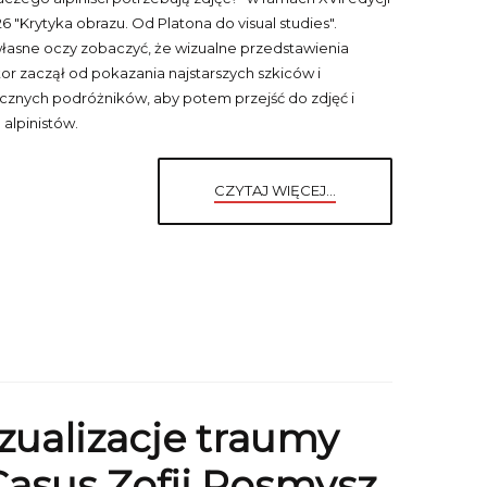
6 "Krytyka obrazu. Od Platona do visual studies".
a własne oczy zobaczyć, że wizualne przedstawienia
 zaczął od pokazania najstarszych szkiców i
icznych podróżników, aby potem przejść do zdjęć i
alpinistów.
CZYTAJ WIĘCEJ...
zualizacje traumy
Casus Zofii Posmysz