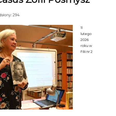
słony: 294
11
lutego
2026
roku w
Filii nr 2