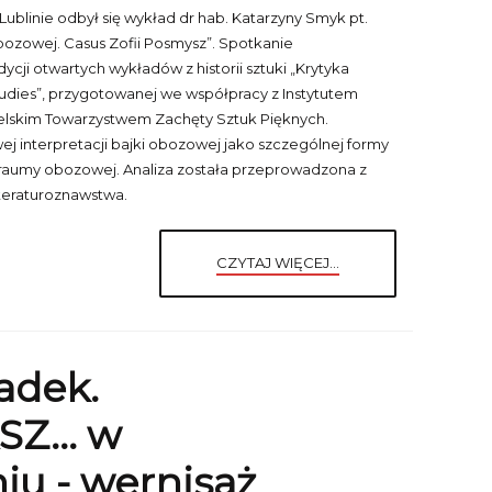
 Lublinie odbył się wykład dr hab. Katarzyny Smyk pt.
bozowej. Casus Zofii Posmysz”. Spotkanie
cji otwartych wykładów z historii sztuki „Krytyka
tudies”, przygotowanej we współpracy z Instytutem
elskim Towarzystwem Zachęty Sztuk Pięknych.
j interpretacji bajki obozowej jako szczególnej formy
raumy obozowej. Analiza została przeprowadzona z
iteraturoznawstwa.
CZYTAJ WIĘCEJ...
adek.
ASZ… w
iu - wernisaż