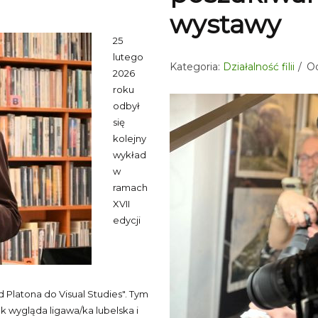
wystawy
25
lutego
Kategoria:
Działalność filii
Od
2026
roku
odbył
się
kolejny
wykład
w
ramach
XVII
edycji
d Platona do Visual Studies". Tym
k wygląda ligawa/ka lubelska i