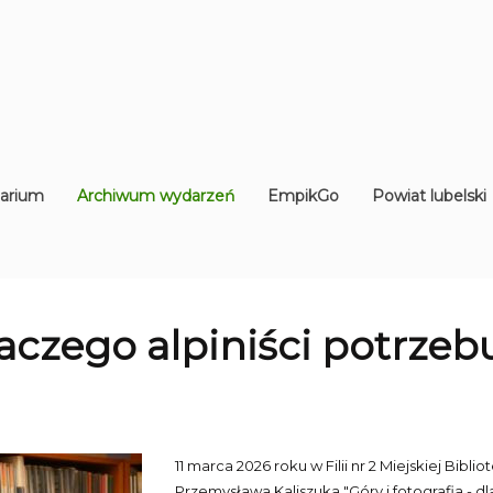
arium
Archiwum wydarzeń
EmpikGo
Powiat lubelski
dlaczego alpiniści potrzeb
11 marca 2026 roku w Filii nr 2 Miejskiej Bibl
Przemysława Kaliszuka "Góry i fotografia - dl