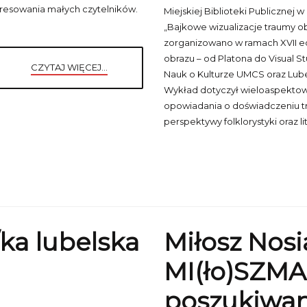
teresowania małych czytelników.
Miejskiej Biblioteki Publicznej w
„Bajkowe wizualizacje traumy o
zorganizowano w ramach XVII edy
obrazu – od Platona do Visual S
CZYTAJ WIĘCEJ...
Nauk o Kulturze UMCS oraz Lub
Wykład dotyczył wieloaspektowe
opowiadania o doświadczeniu t
perspektywy folklorystyki oraz l
ka lubelska
Miłosz Nosi
MI(ło)SZM
poszukiwan