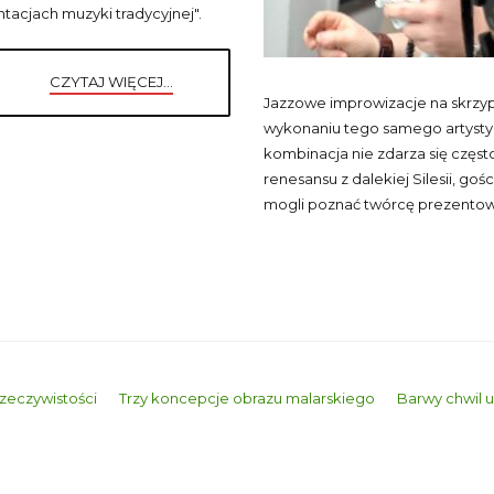
tacjach muzyki tradycyjnej".
CZYTAJ WIĘCEJ...
Jazzowe improwizacje na skrzy
wykonaniu tego samego artysty, 
kombinacja nie zdarza się częs
renesansu z dalekiej Silesii, goś
mogli poznać twórcę prezentowa
rzeczywistości
Trzy koncepcje obrazu malarskiego
Barwy chwil u