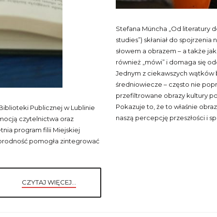
Stefana Müncha „Od literatury d
studies”) skłaniał do spojrzenia n
słowem a obrazem – a także jako
również „mówi” i domaga się od
Jednym z ciekawszych wątków b
średniowiecze – często nie pop
przefiltrowane obrazy kultury po
Pokazuje to, że to właśnie obraz
Biblioteki Publicznej w Lublinie
naszą percepcję przeszłości i sp
mocją czytelnictwa oraz
nia program filii Miejskiej
óżnorodność pomogła zintegrować
CZYTAJ WIĘCEJ...