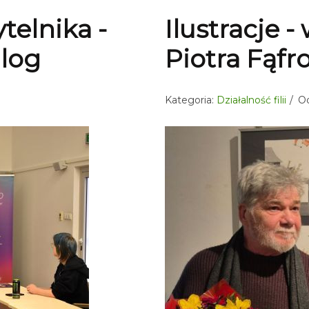
ytelnika -
Ilustracje 
alog
Piotra Fąfr
Kategoria:
Działalność filii
Od