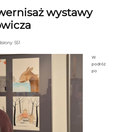
- wernisaż wystawy
owicza
słony: 551
W
podróż
po