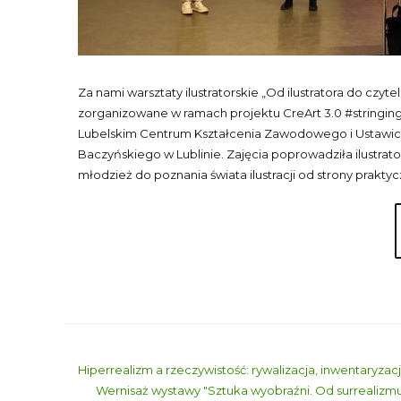
Za nami warsztaty ilustratorskie „Od ilustratora do czyte
zorganizowane w ramach projektu CreArt 3.0 #stringin
Lubelskim Centrum Kształcenia Zawodowego i Ustawicz
Baczyńskiego w Lublinie. Zajęcia poprowadziła ilustrat
młodzież do poznania świata ilustracji od strony prakty
Hiperrealizm a rzeczywistość: rywalizacja, inwentaryzacj
Wernisaż wystawy "Sztuka wyobraźni. Od surrealiz