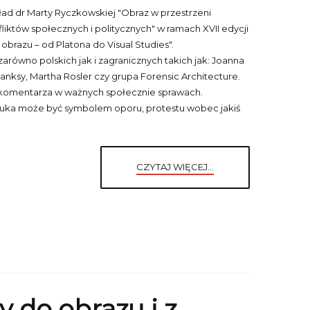
ład dr Marty Ryczkowskiej "Obraz w przestrzeni
liktów społecznych i politycznych" w ramach XVII edycji
 obrazu – od Platona do Visual Studies".
arówno polskich jak i zagranicznych takich jak: Joanna
anksy, Martha Rosler czy grupa Forensic Architecture.
ko komentarza w ważnych społecznie sprawach.
ztuka może być symbolem oporu, protestu wobec jakiś
CZYTAJ WIĘCEJ...
y do obrazu i z