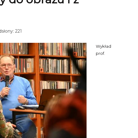
słony: 221
Wykład
prof.