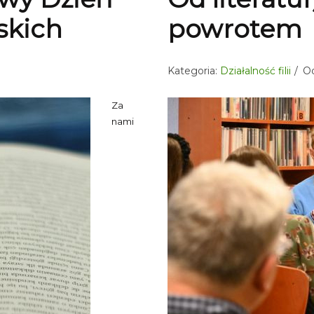
skich
powrotem
Kategoria:
Działalność filii
Od
Za
nami