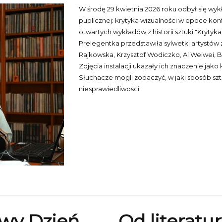
W środę 29 kwietnia 2026 roku odbył się wyk
publicznej: krytyka wizualności w epoce konf
otwartych wykładów z historii sztuki "Krytyka
Prelegentka przedstawiła sylwetki artystów z
Rajkowska, Krzysztof Wodiczko, Ai Weiwei, B
Zdjęcia instalacji ukazały ich znaczenie ja
Słuchacze mogli zobaczyć, w jaki sposób s
niesprawiedliwości.
owy Dzień
Od literatur