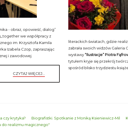
lnika - obraz, opowieść, dialog”
g_together we współpracy z
literackich światach, gdzie real
nego im. Krzysztofa Kamila
zabrała swoich widzów Galeria O
orka Izabela Czop, zapraszając
wystawy
“Ilustracje” Piotra Fąfr
cznej i zawodowej.
tytułem kryje się przekrój twórc
spośród blisko trzydziestu ksią
CZYTAJ WIĘCEJ...
a czy krytyka?
Biografistki. Spotkanie z Moniką Ksieniewicz-Mil
K
mu do realizmu magicznego"