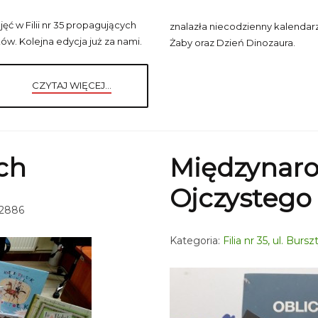
ć w Filii nr 35 propagujących
znalazła niecodzienny kalendarz
w. Kolejna edycja już za nami.
Żaby oraz Dzień Dinozaura.
CZYTAJ WIĘCEJ...
ch
Międzynaro
Ojczystego
 2886
Kategoria:
Filia nr 35, ul. Bur