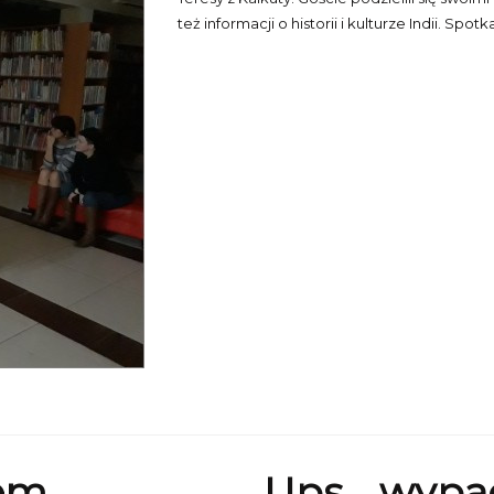
też informacji o historii i kulturze Indii. Sp
iem
Ups... wypa