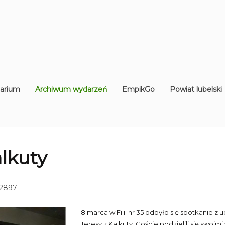
arium
Archiwum wydarzeń
EmpikGo
Powiat lubelski
alkuty
 2897
8 marca w Filii nr 35 odbyło się spotkanie z 
Teresy z Kalkuty. Goście podzielili się swoi