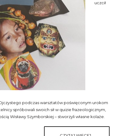
uczcił
Ojczystego podczas warsztatów poświęconym urokom
telnicy spróbowali swoich sił w quizie frazeologicznym,
ścią Wisławy Szymborskiej – stworzyli własne kolaże.
CZYTAJ WIĘCEJ...