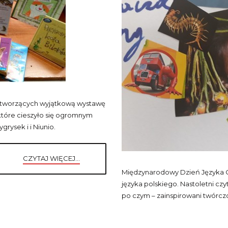
, tworzących wyjątkową wystawę
które cieszyło się ogromnym
rysek i i Niunio.
CZYTAJ WIĘCEJ...
Międzynarodowy Dzień Języka 
języka polskiego. Nastoletni czy
po czym – zainspirowani twórczo