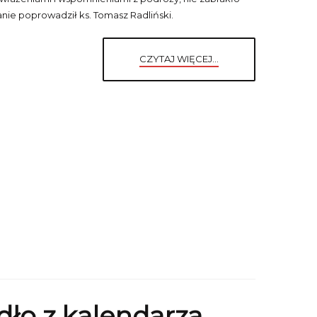
otkanie poprowadził ks. Tomasz Radliński.
CZYTAJ WIĘCEJ...
dło z kalendarza