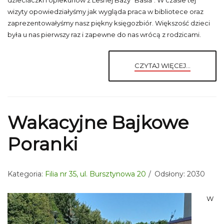
dzieciaczki i opiekunów z Leśnej Bazy "Basia". W czasie tej
wizyty opowiedziałyśmy jak wygląda praca w bibliotece oraz
zaprezentowałyśmy nasz piękny księgozbiór. Większość dzieci
była u nas pierwszy raz i zapewne do nas wrócą z rodzicami.
CZYTAJ WIĘCEJ...
Wakacyjne Bajkowe
Poranki
Kategoria:
Filia nr 35, ul. Bursztynowa 20
Odsłony: 2030
W