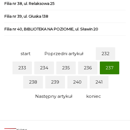
Filia nr 38, ul. Relaksowa 25
Filia nr 39, ul. Głuska 138
Filia nr 40, BIBLIOTEKA NA POZIOMIE, ul. Sławin 20
start
Poprzedni artykuł
232
233
234
235
236
237
238
239
240
241
Następny artykuł
koniec