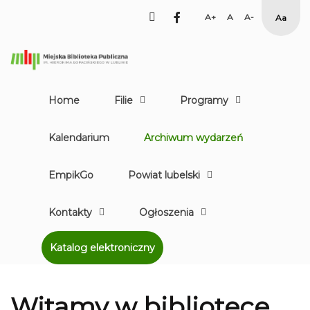
facebook
Set
Set
Set
High
Larger
Default
Smaller
Contr
Font
Font
Font
Yellow
Black
mode
Home
Filie
Programy
Kalendarium
Archiwum wydarzeń
EmpikGo
Powiat lubelski
Kontakty
Ogłoszenia
Katalog elektroniczny
Witamy w bibliotece