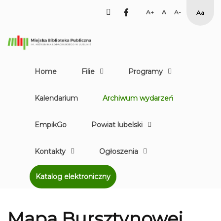
facebook
Set
Set
Set
High
Larger
Default
Smaller
Contr
Font
Font
Font
Yellow
Black
mode
Home
Filie
Programy
Kalendarium
Archiwum wydarzeń
EmpikGo
Powiat lubelski
Kontakty
Ogłoszenia
Katalog elektroniczny
Mapa Bursztynowej