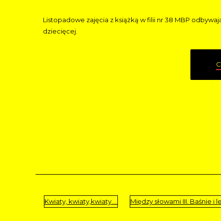
Listopadowe zajęcia z książką w filii nr 38 MBP odbywaj
dziecięcej.
C
Kwiaty, kwiaty,kwiaty....
Między słowami III. Baśnie i 