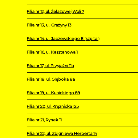
Filia nr 12, ul. Żelazowej Woli 7
Filia nr 13, ul. Grażyny 13
Filia nr 14, ul. Jaczewskiego 8 (szpital)
Filia nr 16, ul. Kasztanowa 1
Filia nr 17, ul. Przyjaźni 11a
Filia nr 18, ul. Głęboka 8a
Filia nr 19, ul. Kunickiego 89
Filia nr 20, ul. Krężnicka 125
Filia nr 21, Rynek 11
Filia nr 22, ul. Zbigniewa Herberta 14