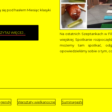
ą się pod hasłem Miesiąc klasyki
ZYTAJ WIĘCEJ...
Na ostatnich Szeptankach w Fili
wiejskiej. Spotkanie rozpoczęl
możemy tam spotkać, odg
opowiedzieliśmy sobie o tym, co 
legendy
Warsztaty wielkanocne
Suminagashi