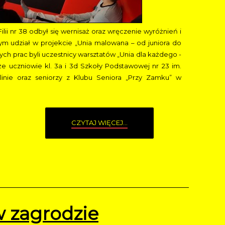
Filii nr 38 odbył się wernisaż oraz wręczenie wyróżnień i
m udział w projekcie „Unia malowana – od juniora do
ch prac byli uczestnicy warsztatów „Unia dla każdego -
e uczniowie kl. 3a i 3d Szkoły Podstawowej nr 23 im.
linie oraz seniorzy z Klubu Seniora „Przy Zamku” w
CZYTAJ WIĘCEJ...
w zagrodzie