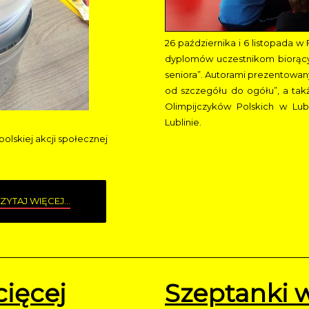
26 października i 6 listopada w 
dyplomów uczestnikom biorący
seniora”. Autorami prezentowany
od szczegółu do ogółu”, a takż
Olimpijczyków Polskich w Lub
Lublinie.
polskiej akcji społecznej
ZYTAJ WIĘCEJ...
cięcej
Szeptanki 