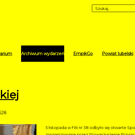
arium
Archiwum wydarzeń
EmpikGo
Powiat lubelski
kiej
628
5 listopada w Filii nr 38 odbyło się otwarte Spo
zorganizowane przez Stowarzyszenie Przyjaci