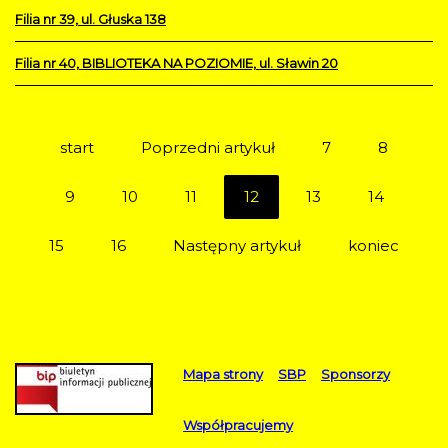
Filia nr 39, ul. Głuska 138
Filia nr 40, BIBLIOTEKA NA POZIOMIE, ul. Sławin 20
start
Poprzedni artykuł
7
8
9
10
11
12
13
14
15
16
Następny artykuł
koniec
Mapa strony
SBP
Sponsorzy
Współpracujemy