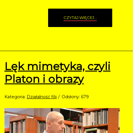
CZYTAJ WIĘCEJ...
Lęk mimetyka, czyli
Platon i obrazy
Kategoria:
Działalność filii
Odsłony: 679