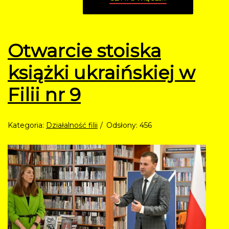
Otwarcie stoiska
książki ukraińskiej w
Filii nr 9
Kategoria:
Działalność filii
Odsłony: 456