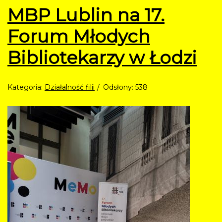
MBP Lublin na 17.
Forum Młodych
Bibliotekarzy w Łodzi
Kategoria:
Działalność filii
Odsłony: 538