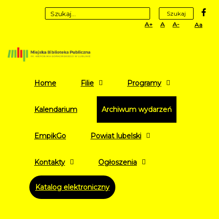
fa
Szukaj
Set
Set
Set
High
Larger
Default
Smaller
Contr
Font
Font
Font
Yellow
Black
mode
Home
Filie
Programy
Kalendarium
Archiwum wydarzeń
EmpikGo
Powiat lubelski
Kontakty
Ogłoszenia
Katalog elektroniczny