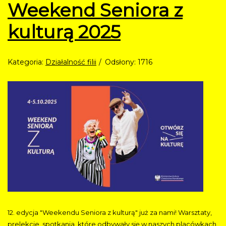
Weekend Seniora z
kulturą 2025
Kategoria:
Działalność filii
Odsłony: 1716
12. edycja "Weekendu Seniora z kulturą" już za nami! Warsztaty,
prelekcje, spotkania, które odbywały się w naszych placówkach,