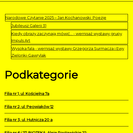
Narodowe Czytanie 2025 – Jan Kochanowski. Poezje
Jubileusz Galerii 31
Kiedy obrazy zaczynają mówić… - wernisaż wystawy grupy
Impuls Art
Wysoka fala - wernisaż wystawy Grzegorza Surmacza i Ewy
Zielonki-Gawrylak
Podkategorie
Filia nr 1, ul. Kościelna 7a
Filia nr 2, ul. Peowiaków 12
Filia nr 3, ul. Hutnicza 20 a
Filia nr 6 i 27, BIOTEKA, Aleje Racławickie 22