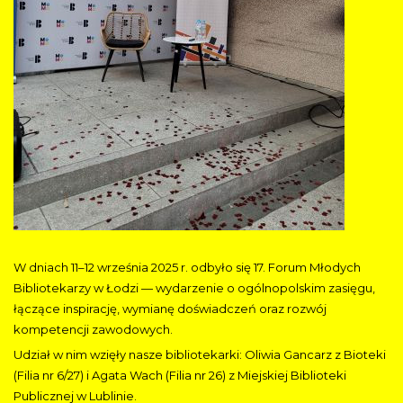
W dniach 11–12 września 2025 r. odbyło się 17. Forum Młodych
Bibliotekarzy w Łodzi — wydarzenie o ogólnopolskim zasięgu,
łączące inspirację, wymianę doświadczeń oraz rozwój
kompetencji zawodowych.
Udział w nim wzięły nasze bibliotekarki: Oliwia Gancarz z Bioteki
(Filia nr 6/27) i Agata Wach (Filia nr 26) z Miejskiej Biblioteki
Publicznej w Lublinie.