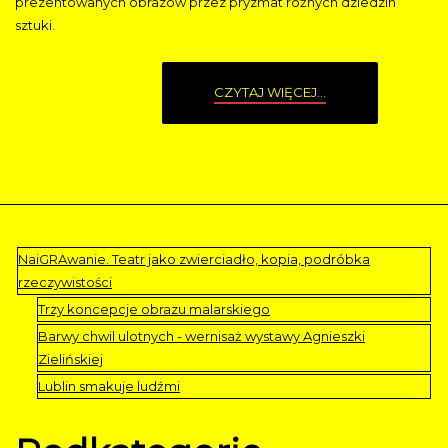
prezentowanych obrazów przez pryzmat różnych dziedzin
sztuki.
CZYTAJ WIĘCEJ...
NaiGRAwanie. Teatr jako zwierciadło, kopia, podróbka
rzeczywistości
Trzy koncepcje obrazu malarskiego
Barwy chwil ulotnych - wernisaż wystawy Agnieszki
Zielińskiej
Lublin smakuje ludźmi