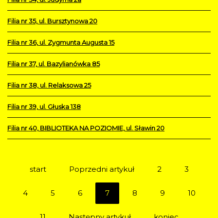
Filia nr 35, ul. Bursztynowa 20
Filia nr 36, ul. Zygmunta Augusta 15
Filia nr 37, ul. Bazylianówka 85
Filia nr 38, ul. Relaksowa 25
Filia nr 39, ul. Głuska 138
Filia nr 40, BIBLIOTEKA NA POZIOMIE, ul. Sławin 20
start
Poprzedni artykuł
2
3
4
5
6
7
8
9
10
11
Następny artykuł
koniec