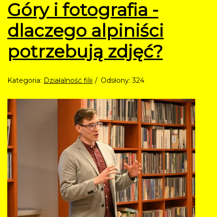
Góry i fotografia -
dlaczego alpiniści
potrzebują zdjęć?
Kategoria:
Działalność filii
Odsłony: 324