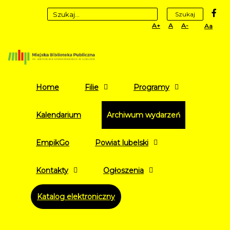
fa
Szukaj
Set
Set
Set
High
Larger
Default
Smaller
Contr
Font
Font
Font
Yellow
Black
mode
Home
Filie
Programy
Kalendarium
Archiwum wydarzeń
EmpikGo
Powiat lubelski
Kontakty
Ogłoszenia
Katalog elektroniczny