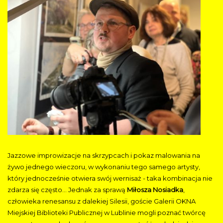
Jazzowe improwizacje na skrzypcach i pokaz malowania na
żywo jednego wieczoru, w wykonaniu tego samego artysty,
który jednocześnie otwiera swój wernisaż - taka kombinacja nie
zdarza się często… Jednak za sprawą
Miłosza Nosiadka
,
człowieka renesansu z dalekiej Silesii, goście Galerii OKNA
Miejskiej Biblioteki Publicznej w Lublinie mogli poznać twórcę