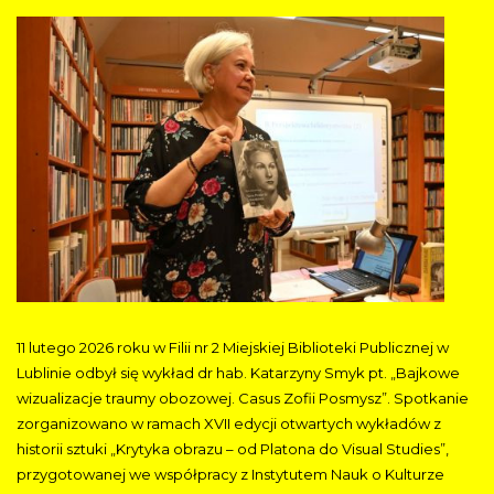
11 lutego 2026 roku w Filii nr 2 Miejskiej Biblioteki Publicznej w
Lublinie odbył się wykład dr hab. Katarzyny Smyk pt. „Bajkowe
wizualizacje traumy obozowej. Casus Zofii Posmysz”. Spotkanie
zorganizowano w ramach XVII edycji otwartych wykładów z
historii sztuki „Krytyka obrazu – od Platona do Visual Studies”,
przygotowanej we współpracy z Instytutem Nauk o Kulturze