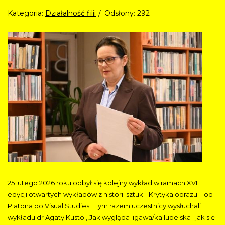
Kategoria:
Działalność filii
Odsłony: 292
25 lutego 2026 roku odbył się kolejny wykład w ramach XVII
edycji otwartych wykładów z historii sztuki "Krytyka obrazu – od
Platona do Visual Studies". Tym razem uczestnicy wysłuchali
wykładu dr Agaty Kusto ,,Jak wygląda ligawa/ka lubelska i jak się