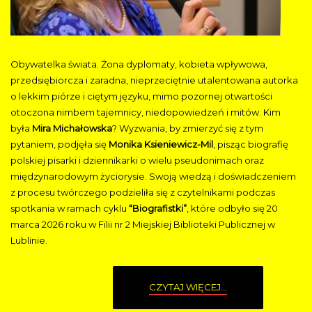
Obywatelka świata. Żona dyplomaty, kobieta wpływowa,
przedsiębiorcza i zaradna, nieprzeciętnie utalentowana autorka
o lekkim piórze i ciętym języku, mimo pozornej otwartości
otoczona nimbem tajemnicy, niedopowiedzeń i mitów. Kim
była
Mira Michałowska
? Wyzwania, by zmierzyć się z tym
pytaniem, podjęła się
Monika Ksieniewicz-Mil
, pisząc biografię
polskiej pisarki i dziennikarki o wielu pseudonimach oraz
międzynarodowym życiorysie. Swoją wiedzą i doświadczeniem
z procesu twórczego podzieliła się z czytelnikami podczas
spotkania w ramach cyklu
“Biografistki”
, które odbyło się 20
marca 2026 roku w Filii nr 2 Miejskiej Biblioteki Publicznej w
Lublinie.
CZYTAJ WIĘCEJ...