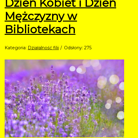
Dzień Kobiet i Dzień
Mężczyzny w
Bibliotekach
Kategoria:
Działalność filii
Odsłony: 275