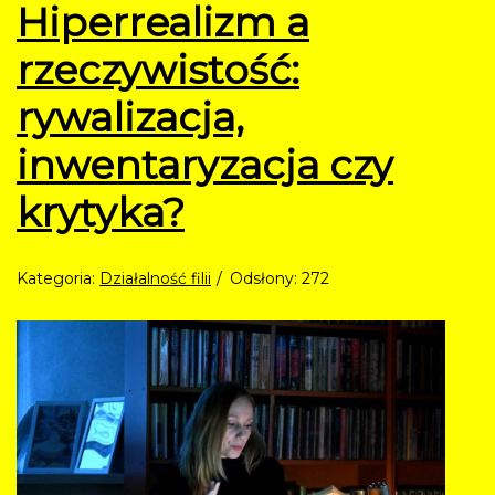
Hiperrealizm a
rzeczywistość:
rywalizacja,
inwentaryzacja czy
krytyka?
Kategoria:
Działalność filii
Odsłony: 272