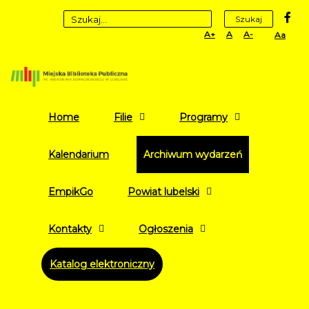
fa
Szukaj
Set
Set
Set
High
Larger
Default
Smaller
Contr
Font
Font
Font
Yellow
Black
mode
Home
Filie
Programy
Kalendarium
Archiwum wydarzeń
EmpikGo
Powiat lubelski
Kontakty
Ogłoszenia
Katalog elektroniczny