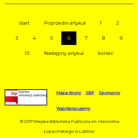
start
Poprzedni artykuł
1
2
3
4
5
6
7
8
9
10
Następny artykuł
koniec
Mapa strony
SBP
Sponsorzy
Współpracujemy
© 2017 Miejska Biblioteka Publiczna im. Hieronima
Łopacińskiego w Lublinie