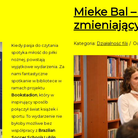
Mieke Bal –
zmieniając
Kategoria:
Działalność filii
Od
Kiedy pasja do czytania
spotyka miłość do piłki
nożnej, powstają
wyjątkowe wydarzenia. Za
nami fantastyczne
spotkanie w bibliotece w
ramach projektu
Bookstadion
, który w
inspirujący sposób
połączył świat książek i
sportu. To wydarzenie nie
byłoby możliwe bez
współpracy z
Brazilian
Soccer Schools Lublin