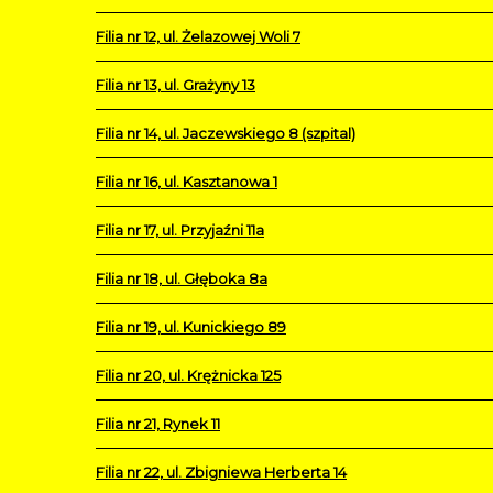
Filia nr 12, ul. Żelazowej Woli 7
Filia nr 13, ul. Grażyny 13
Filia nr 14, ul. Jaczewskiego 8 (szpital)
Filia nr 16, ul. Kasztanowa 1
Filia nr 17, ul. Przyjaźni 11a
Filia nr 18, ul. Głęboka 8a
Filia nr 19, ul. Kunickiego 89
Filia nr 20, ul. Krężnicka 125
Filia nr 21, Rynek 11
Filia nr 22, ul. Zbigniewa Herberta 14