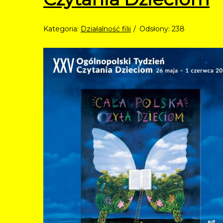
Kategoria:
Działalność filii
Odsłony: 238