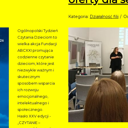
Kategoria:
Działalność filii
Od
Ogólnopolski Tydzień
Czytania Dzieciom to
wielka akcja Fundacji
ABCXXI promująca
codzienne czytanie
dzieciom, które jest
niezwykle ważnym i
skutecznym
sposobem wsparcia
ich rozwoju
emocjonalnego,
intelektualnego i
społecznego.
Hasło XXV edycji -
„CZYTANIE –