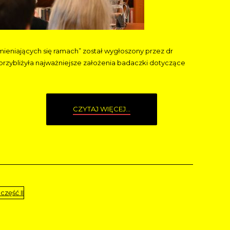
ieniających się ramach” został wygłoszony przez dr
 przybliżyła najważniejsze założenia badaczki dotyczące
CZYTAJ WIĘCEJ...
część II