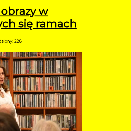
 obrazy w
ych się ramach
słony: 228