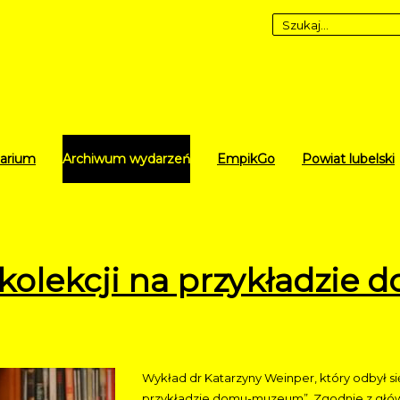
arium
Archiwum wydarzeń
EmpikGo
Powiat lubelski
o kolekcji na przykładz
Wykład dr Katarzyny Weinper, który odbył się 2
przykładzie domu-muzeum”. Zgodnie z g