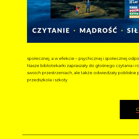
społecznej, a w efekcie – psychicznej i społecznej odporn
Nasze bibliotekarki zapraszały do głośnego czytania i r
swoich przestrzeniach, ale także odwiedzały pobliskie
przedszkola i szkoły.
C