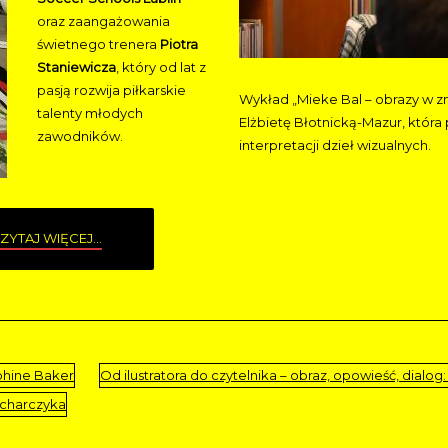
oraz zaangażowania
świetnego trenera
Piotra
Staniewicza
, który od lat z
pasją rozwija piłkarskie
Wykład „Mieke Bal – obrazy w zm
talenty młodych
Elżbietę Błotnicką-Mazur, która
zawodników.
interpretacji dzieł wizualnych.
ZYTAJ WIĘCEJ...
phine Baker
Od ilustratora do czytelnika – obraz, opowieść, dialog: 
ucharczyka