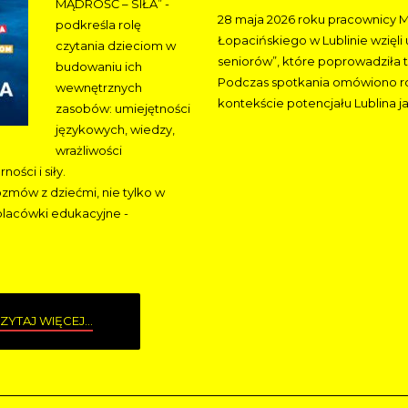
MĄDROŚĆ – SIŁA” -
28 maja 2026 roku pracownicy Mie
podkreśla rolę
Łopacińskiego w Lublinie wzięli
czytania dzieciom w
seniorów”, które poprowadziła 
budowaniu ich
Podczas spotkania omówiono rolę
wewnętrznych
kontekście potencjału Lublina jak
zasobów: umiejętności
językowych, wiedzy,
wrażliwości
ości i siły.
ozmów z dziećmi, nie tylko w
 placówki edukacyjne -
ZYTAJ WIĘCEJ...