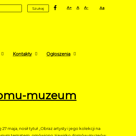
facebook
Set
Set
Set
High
Szukaj
Larger
Default
Smaller
Contrast
Font
Font
Font
Yellow
Black
mode
Kontakty
Ogłoszenia
ie domu-muzeum
7 maja, nosił tytuł „Obraz artysty i jego kolekcji na
łównym tematem, omówiono zjawisko domów-muzeów