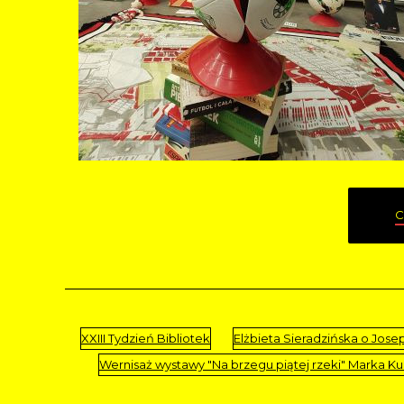
C
XXIII Tydzień Bibliotek
Elżbieta Sieradzińska o Jose
Wernisaż wystawy "Na brzegu piątej rzeki" Marka K