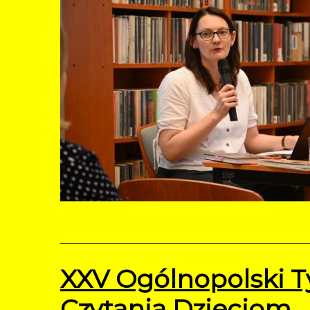
XXV Ogólnopolski T
Czytania Dzieciom