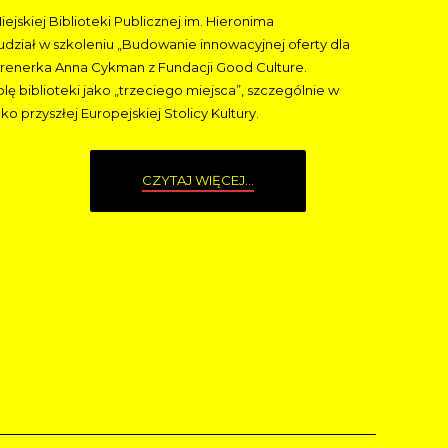
jskiej Biblioteki Publicznej im. Hieronima
 udział w szkoleniu „Budowanie innowacyjnej oferty dla
trenerka Anna Cykman z Fundacji Good Culture.
 biblioteki jako „trzeciego miejsca”, szczególnie w
o przyszłej Europejskiej Stolicy Kultury.
CZYTAJ WIĘCEJ...