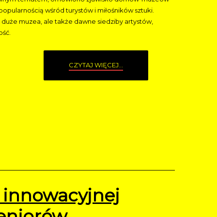
 popularnością wśród turystów i miłośników sztuki.
duże muzea, ale także dawne siedziby artystów,
ość.
CZYTAJ WIĘCEJ...
innowacyjnej
seniorów