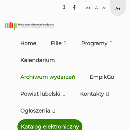
facebook
Set
Set
Set
Hig
Larger
Default
Smaller
Cont
Font
Font
Font
Yell
Blac
mod
Home
Filie
Programy
Kalendarium
Archiwum wydarzeń
EmpikGo
Powiat lubelski
Kontakty
Ogłoszenia
Katalog elektroniczny