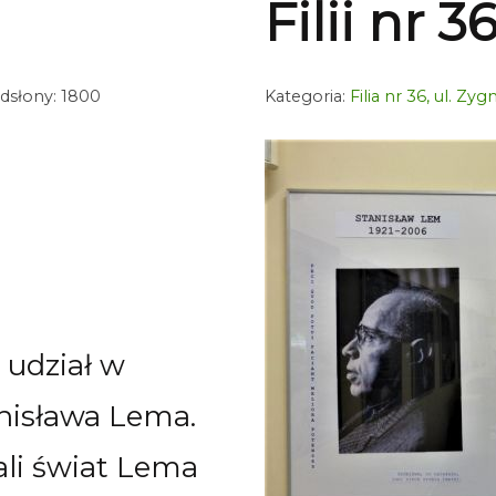
Filii nr 3
dsłony: 1800
Kategoria:
Filia nr 36, ul. Z
 udział w
anisława Lema.
ali świat Lema