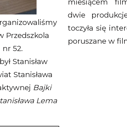
miesiącem fil
dwie produkcj
zorganizowaliśmy
toczyła się int
w Przedszkola
poruszane w fil
nr 52.
ył Stanisław
iat Stanisława
raktywnej
Bajki
Stanisława Lema