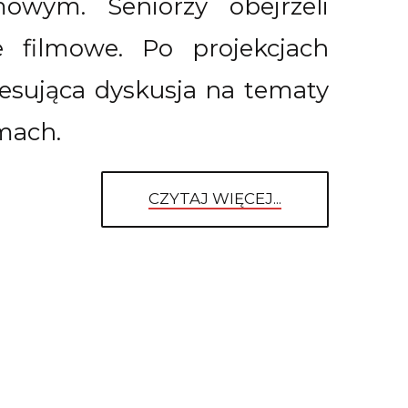
mowym. Seniorzy obejrzeli
e filmowe. Po projekcjach
eresująca dyskusja na tematy
mach.
CZYTAJ WIĘCEJ...