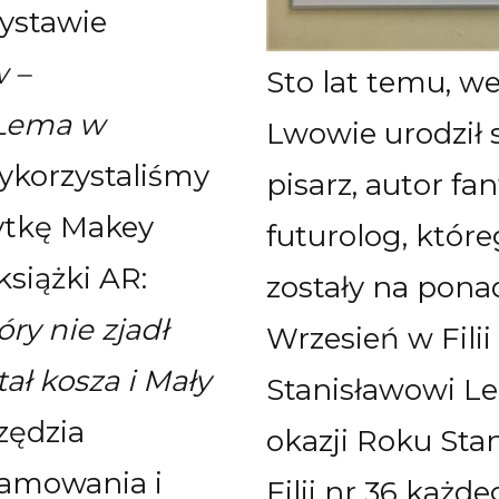
ystawie
w –
Sto lat temu, w
 Lema w
Lwowie urodził 
wykorzystaliśmy
pisarz, autor fa
łytkę Makey
futurolog, któr
siążki AR:
zostały na ponad
óry nie zjadł
Wrzesień w Filii
tał kosza i Mały
Stanisławowi Le
zędzia
okazji Roku St
amowania i
Filii nr 36 każ