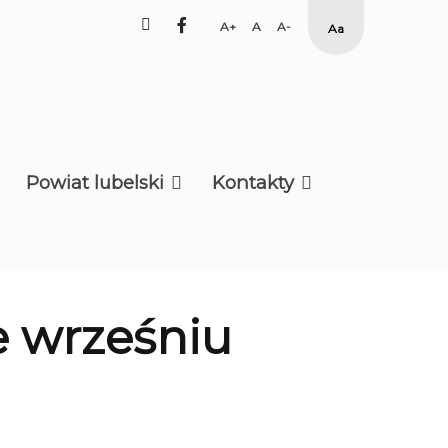
facebook
Set
Set
Set
High
Larger
Default
Smaller
Contrast
Font
Font
Font
Yellow
Black
mode
Powiat lubelski
Kontakty
we wrześniu