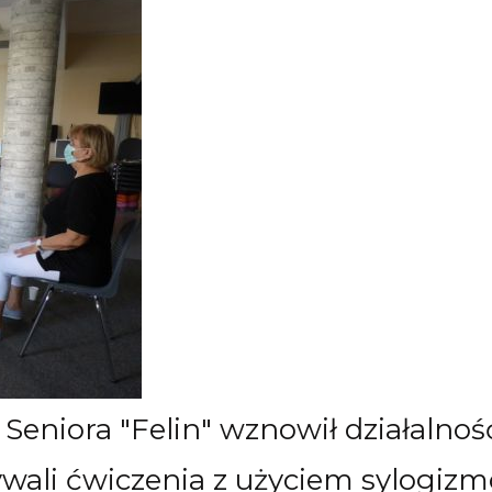
Seniora "Felin" wznowił działalnoś
ywali ćwiczenia z użyciem sylogi