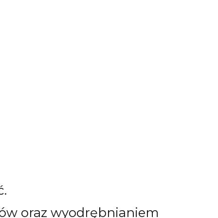
ć.
zmów oraz wyodrębnianiem