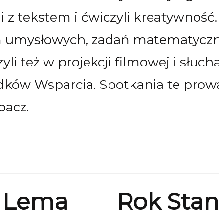
li z tekstem i ćwiczyli kreatywność.
ń umysłowych, zadań matematyczn
yli też w projekcji filmowej i słuc
ków Wsparcia. Spotkania te prowad
pacz.
a Lema
Rok Sta