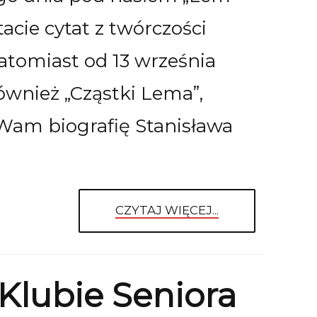
tacie cytat z twórczości
Natomiast od 13 września
ównież „Cząstki Lema”,
 Wam biografię Stanisława
CZYTAJ WIĘCEJ...
 Klubie Seniora