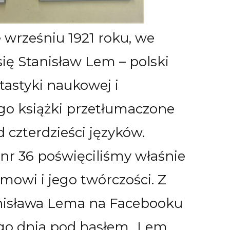
e wrześniu 1921 roku, we
się Stanisław Lem – polski
ntastyki naukowej i
ego książki przetłumaczone
 czterdzieści języków.
 nr 36 poświęciliśmy właśnie
mowi i jego twórczości. Z
anisława Lema na Facebooku
dego dnia pod hasłem „Lem