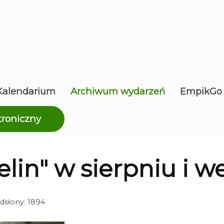
Kalendarium
Archiwum wydarzeń
EmpikGo
troniczny
elin" w sierpniu i 
dsłony: 1894