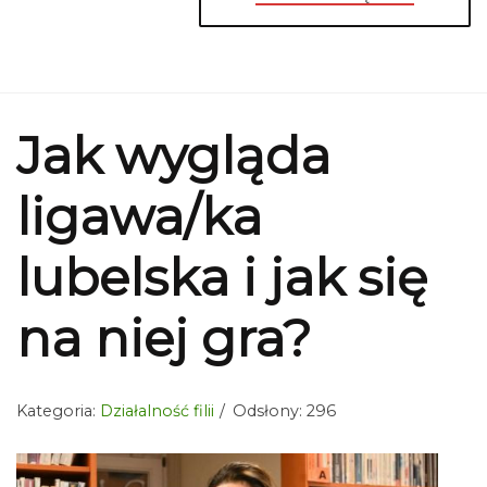
Jak wygląda
ligawa/ka
lubelska i jak się
na niej gra?
Kategoria:
Działalność filii
Odsłony: 296