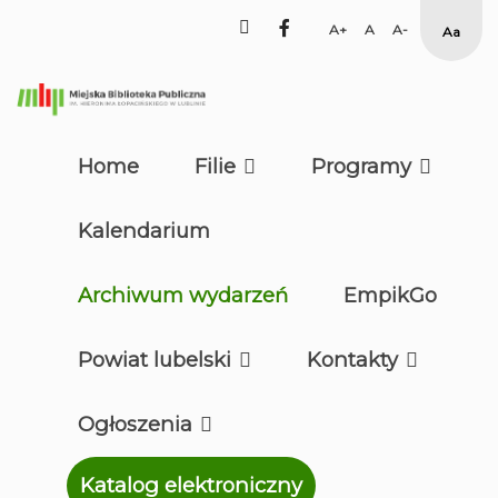
facebook
Set
Set
Set
Hig
Larger
Default
Smaller
Cont
Font
Font
Font
Yell
Blac
mod
Home
Filie
Programy
Kalendarium
Archiwum wydarzeń
EmpikGo
Powiat lubelski
Kontakty
Ogłoszenia
Katalog elektroniczny