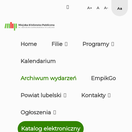
facebook
Set
Set
Set
Hig
Larger
Default
Smaller
Cont
Font
Font
Font
Yell
Blac
mod
Home
Filie
Programy
Kalendarium
Archiwum wydarzeń
EmpikGo
Powiat lubelski
Kontakty
Ogłoszenia
Katalog elektroniczny