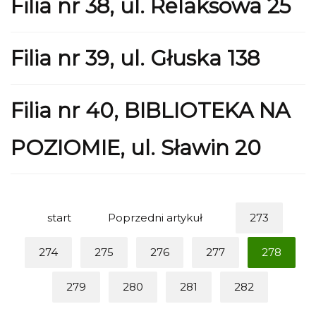
Filia nr 38, ul. Relaksowa 25
Filia nr 39, ul. Głuska 138
Filia nr 40, BIBLIOTEKA NA
POZIOMIE, ul. Sławin 20
start
Poprzedni artykuł
273
274
275
276
277
278
279
280
281
282