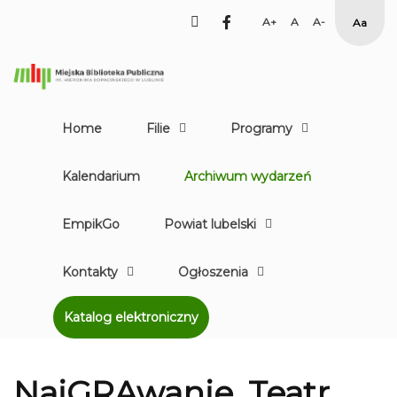
facebook
Set
Set
Set
High
Larger
Default
Smaller
Contr
Font
Font
Font
Yellow
Black
mode
Home
Filie
Programy
Kalendarium
Archiwum wydarzeń
EmpikGo
Powiat lubelski
Kontakty
Ogłoszenia
Katalog elektroniczny
NaiGRAwanie. Teatr