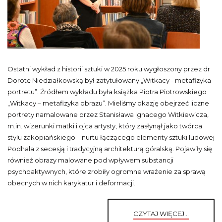
Ostatni wykład z historii sztuki w 2025 roku wygłoszony przez dr
Dorotę Niedziałkowską był zatytułowany „Witkacy - metafizyka
portretu”. Źródłem wykładu była książka Piotra Piotrowskiego
„Witkacy – metafizyka obrazu”. Mieliśmy okazję obejrzeć liczne
portrety namalowane przez Stanisława Ignacego Witkiewicza,
m.in. wizerunki matki i ojca artysty, który zasłynął jako twórca
stylu zakopiańskiego – nurtu łączącego elementy sztuki ludowej
Podhala z secesją i tradycyjną architekturą góralską. Pojawiły się
również obrazy malowane pod wpływem substancji
psychoaktywnych, które zrobiły ogromne wrażenie za sprawą
obecnych w nich karykatur i deformacji.
CZYTAJ WIĘCEJ...