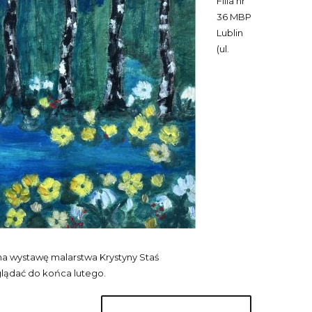
Filia nr
36 MBP
Lublin
(ul.
na wystawę malarstwa Krystyny Staś
lądać do końca lutego.