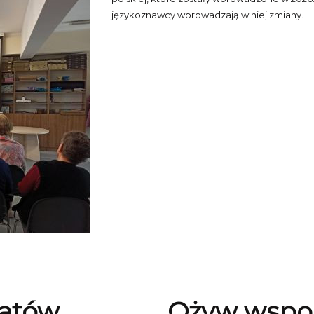
językoznawcy wprowadzają w niej zmiany.
tatów
Ożyw wspom