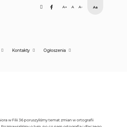
facebook
Set
Set
Set
High
Larger
Default
Smaller
Contrast
Font
Font
Font
Yellow
Black
mode
Kontakty
Ogłoszenia
ra w Filii 36 poruszyliśmy temat zmian w ortografii
. Rozmawialiśmy o tym, po co nam ortografia i dlaczego