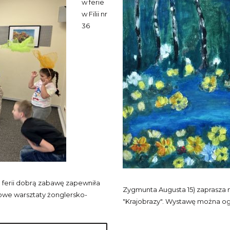
w ferie
w Filii nr
36
 ferii dobrą zabawę zapewniła
Zygmunta Augusta 15) zaprasza 
owe warsztaty żonglersko-
"Krajobrazy". Wystawę można og