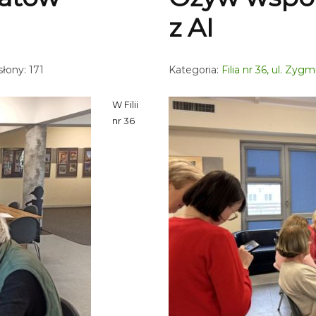
z AI
łony: 171
Kategoria:
Filia nr 36, ul. Zy
W Filii
nr 36