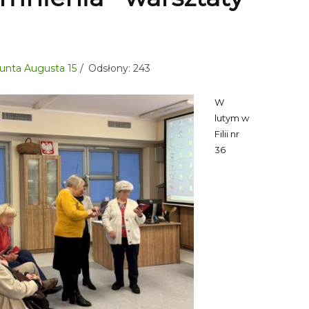
gmunta Augusta 15
Odsłony: 243
W
lutym w
Filii nr
36