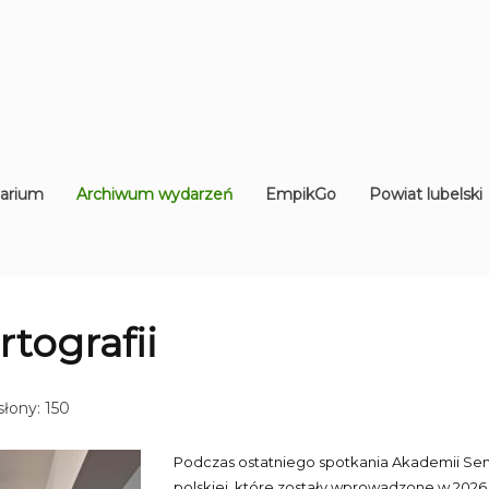
arium
Archiwum wydarzeń
EmpikGo
Powiat lubelski
tografii
łony: 150
Podczas ostatniego spotkania Akademii Senio
polskiej, które zostały wprowadzone w 2026