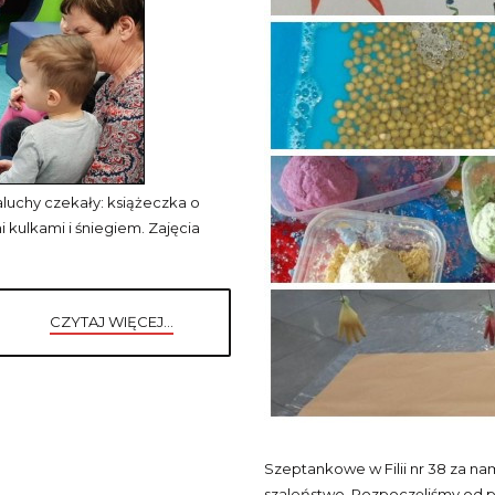
aluchy czekały: książeczka o
kulkami i śniegiem. Zajęcia
CZYTAJ WIĘCEJ...
Szeptankowe w Filii nr 38 za n
szaleństwo. Rozpoczęliśmy od 