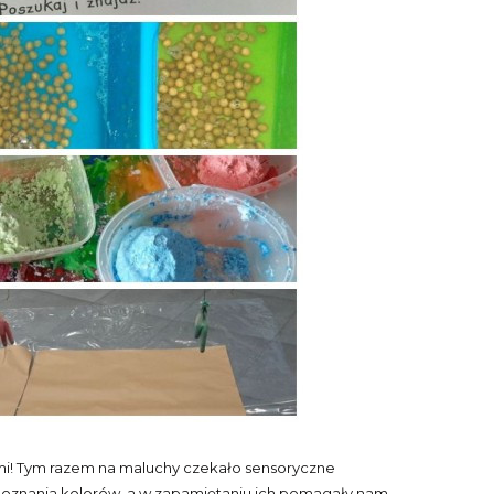
ami! Tym razem na maluchy czekało sensoryczne
poznania kolorów, a w zapamiętaniu ich pomagały nam