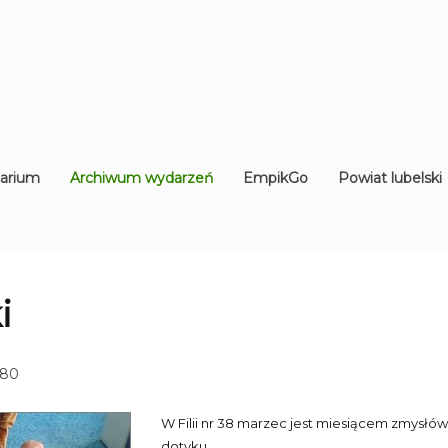
arium
Archiwum wydarzeń
EmpikGo
Powiat lubelski
i
480
W Filii nr 38 marzec jest miesiącem zmysłów
dotyku.