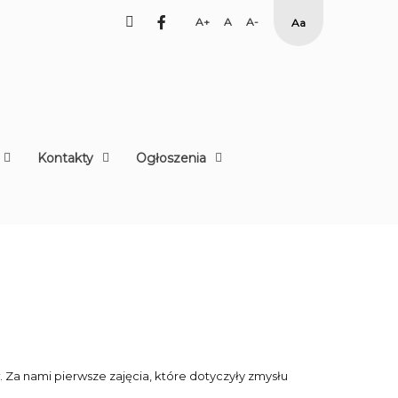
facebook
Set
Set
Set
High
Larger
Default
Smaller
Contrast
Font
Font
Font
Yellow
Black
mode
Kontakty
Ogłoszenia
. Za nami pierwsze zajęcia, które dotyczyły zmysłu