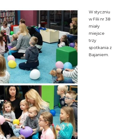
W styczniu
w Filii nr 38
miały
miejsce
trzy
spotkania z
Bajaniem.