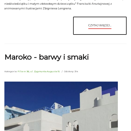
niedźwiedziątku i małym złotowłosym dziewczątku" Franciszki Arsztajnowej z
animowanymi ilustracjami Zbigniewa Lengrena.
CZYTAJ WIĘCEJ...
Maroko - barwy i smaki
Kategoria:
Filia nr 36, ul. Zygmunta Augusta 15
Odsłony: 314