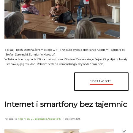
Z okazji Roku Stefana Żeromskiego w Filii nr 36 odbyło się spotkanie Akademii Seniora pt.
"Stefan Żeromski. Sumienie Narodu".
W listopadzie przypada 100. rocznica śmierci Stefana Żeromskiego. Sejm RP podjął uchwałę
ustanawiającą rok 2025 Rokiem Stefana Żeromskiego, aby oddać mu hołd.
CZYTAJ WIĘCEJ...
Internet i smartfony bez tajemnic
Kategoria:
Filia nr 36, ul. Zygmunta Augusta 15
Odsłony: 399
W