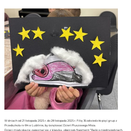
W dniach od 21 listopada 2025 r. do 28 listopada 2025 r. Filię 36 odwiedziło pięć grup z
Przedszkola nr 84 w Lublinie, by świętować Dzień Pluszowego Misia.
Dzieci miały okazję zapoznać się z klasyką - obejrzały fragment "Bajki o niedźwiedziach,