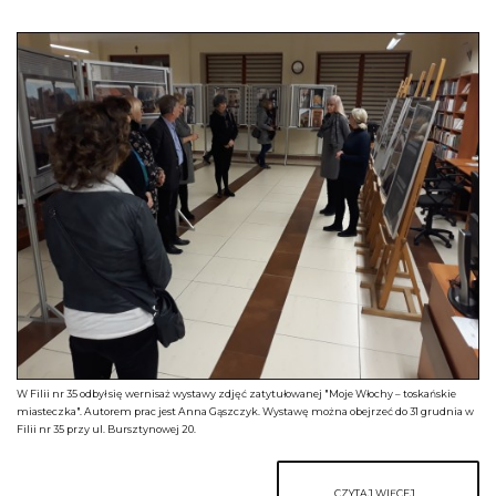
W Filii nr 35 odbył się wernisaż wystawy zdjęć zatytułowanej "Moje Włochy – toskańskie
miasteczka". Autorem prac jest Anna Gąszczyk. Wystawę można obejrzeć do 31 grudnia w
Filii nr 35 przy ul. Bursztynowej 20.
CZYTAJ WIĘCEJ...