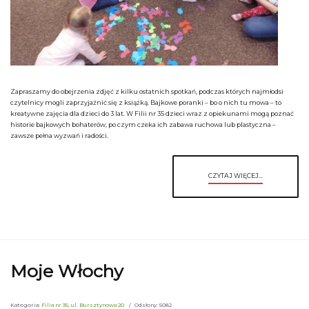
Zapraszamy do obejrzenia zdjęć z kilku ostatnich spotkań, podczas których najmłodsi
czytelnicy mogli zaprzyjaźnić się z książką. Bajkowe poranki – bo o nich tu mowa – to
kreatywne zajęcia dla dzieci do 3 lat. W Filii nr 35 dzieci wraz z opiekunami mogą poznać
historie bajkowych bohaterów, po czym czeka ich zabawa ruchowa lub plastyczna –
zawsze pełna wyzwań i radości.
CZYTAJ WIĘCEJ...
Moje Włochy
Kategoria:
Filia nr 35, ul. Bursztynowa 20
Odsłony: 5082