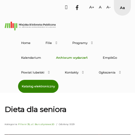
facebook
Set
Set
Set
High
Larger
Default
Smaller
Contras
Font
Font
Font
Yellow
Black
mode
Home
Filie
Programy
Kalendarium
Archiwum wydarzeń
EmpikGo
Powiat lubelski
Kontakty
Ogłoszenia
Katalog elektroniczny
Dieta dla seniora
Kategoria:
Filia nr 35, ul. Bursztynowa 20
Odsłony: 5129