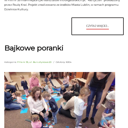
W Filii nr 35 miał miejsce cykl warsztatów introligatorskich pt. "450 życzeń" prowadzony
przez Paulę Krać. Projekt zrealizowano ze środków Miasta Lublin, w ramach programu
Dzielnice Kultury.
CZYTAJ WIĘCEJ...
Bajkowe poranki
Kategoria:
Filia nr 35, ul. Bursztynowa 20
Odsłony: 8304