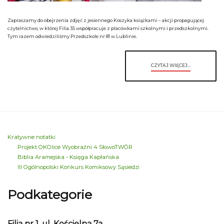
Zapraszamy do obejrzenia zdjęć z jesiennego Koszyka książkami – akcji propagującej
czytelnictwo, w której Filia 35 współpracuje z placówkami szkolnymi i przedszkolnymi.
Tym razem odwiedziliśmy Przedszkole nr 81 w Lublinie.
CZYTAJ WIĘCEJ...
Kratywne notatki
Projekt OKOlice Wyobraźni 4 SłowoTWÓR
Biblia Aramejska - Księga Kapłańska
III Ogólnopolski Konkurs Komiksowy Sąsiedzi
Podkategorie
Filia nr 1, ul. Kościelna 7a