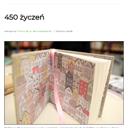
450 życzeń
Kategoria:
Filia nr 35, ul. Bursztynowa 20
Odsłony: 45426