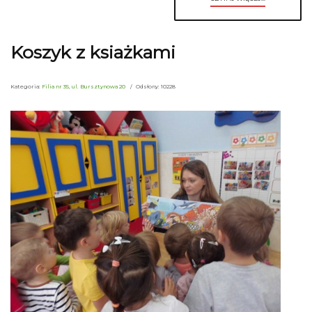
Koszyk z ksiażkami
Kategoria:
Filia nr 35, ul. Bursztynowa 20
Odsłony: 10228