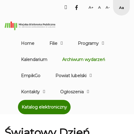
facebook
Set
Set
Set
High
Larger
Default
Smaller
Contr
Font
Font
Font
Yellow
Black
mode
Home
Filie
Programy
Kalendarium
Archiwum wydarzeń
EmpikGo
Powiat lubelski
Kontakty
Ogłoszenia
Katalog elektroniczny
Światowy Dzień