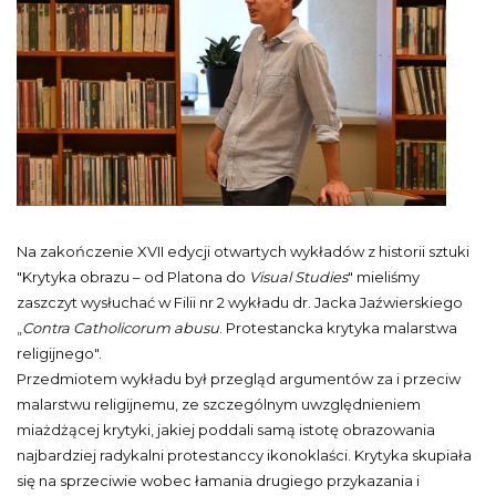
Na zakończenie XVII edycji otwartych wykładów z historii sztuki
"Krytyka obrazu – od Platona do
Visual Studies
" mieliśmy
zaszczyt wysłuchać w Filii nr 2 wykładu dr. Jacka Jaźwierskiego
„
Contra Catholicorum
abusu
. Protestancka krytyka malarstwa
religijnego".
Przedmiotem wykładu był przegląd argumentów za i przeciw
malarstwu religijnemu, ze szczególnym uwzględnieniem
miażdżącej krytyki, jakiej poddali samą istotę obrazowania
najbardziej radykalni protestanccy ikonoklaści. Krytyka skupiała
się na sprzeciwie wobec łamania drugiego przykazania i