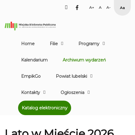
facebook
Set
Set
Set
High
Larger
Default
Smaller
Contr
Font
Font
Font
Yellow
Black
mode
Home
Filie
Programy
Kalendarium
Archiwum wydarzeń
EmpikGo
Powiat lubelski
Kontakty
Ogłoszenia
Katalog elektroniczny
Lato w Mieście 2026