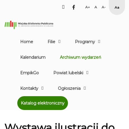
facebook
Set
Set
Set
High
Larger
Default
Smaller
Contr
Font
Font
Font
Yellow
Black
mode
Home
Filie
Programy
Kalendarium
Archiwum wydarzeń
EmpikGo
Powiat lubelski
Kontakty
Ogłoszenia
Katalog elektroniczny
Wystawa ilustracji do