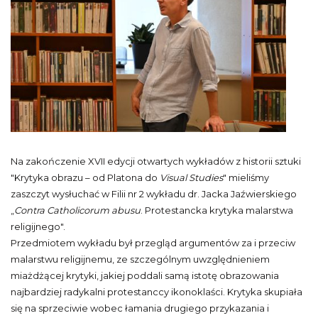
Na zakończenie XVII edycji otwartych wykładów z historii sztuki
"Krytyka obrazu – od Platona do
Visual Studies
" mieliśmy
zaszczyt wysłuchać w Filii nr 2 wykładu dr. Jacka Jaźwierskiego
„
Contra Catholicorum
abusu
. Protestancka krytyka malarstwa
religijnego".
Przedmiotem wykładu był przegląd argumentów za i przeciw
malarstwu religijnemu, ze szczególnym uwzględnieniem
miażdżącej krytyki, jakiej poddali samą istotę obrazowania
najbardziej radykalni protestanccy ikonoklaści. Krytyka skupiała
się na sprzeciwie wobec łamania drugiego przykazania i