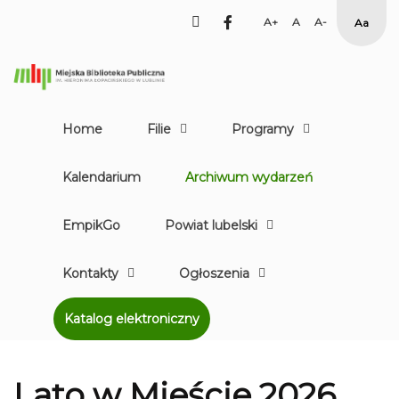
facebook
Set
Set
Set
High
Larger
Default
Smaller
Contr
Font
Font
Font
Yellow
Black
mode
Home
Filie
Programy
Kalendarium
Archiwum wydarzeń
EmpikGo
Powiat lubelski
Kontakty
Ogłoszenia
Katalog elektroniczny
Lato w Mieście 2026