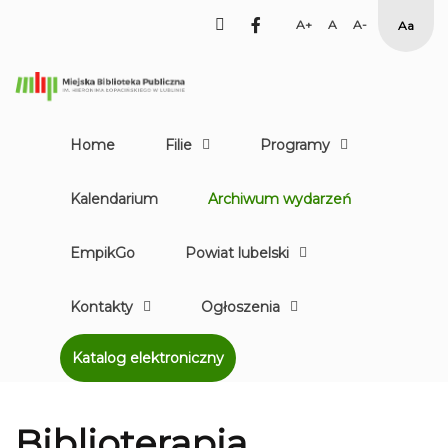
facebook
Set
Set
Set
High
Larger
Default
Smaller
Contr
Font
Font
Font
Yellow
Black
mode
Home
Filie
Programy
Kalendarium
Archiwum wydarzeń
EmpikGo
Powiat lubelski
Kontakty
Ogłoszenia
Katalog elektroniczny
Biblioterapia